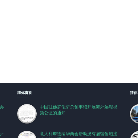
猜你喜欢
猜你
府办
中国驻佛罗伦萨总领事馆开展海外远程视
频公证的通知
･
意大利摩德纳华商会帮助没有居留侨胞接