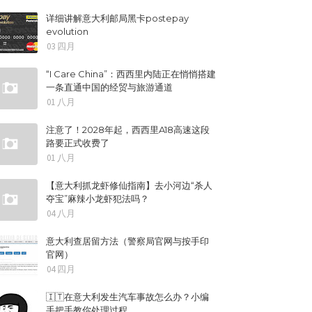
详细讲解意大利邮局黑卡postepay
evolution
03 四月
“I Care China”：西西里内陆正在悄悄搭建
一条直通中国的经贸与旅游通道
01 八月
注意了！2028年起，西西里A18高速这段
路要正式收费了
01 八月
【意大利抓龙虾修仙指南】去小河边“杀人
夺宝”麻辣小龙虾犯法吗？
04 八月
意大利查居留方法（警察局官网与按手印
官网）
04 四月
🇮🇹在意大利发生汽车事故怎么办？小编
手把手教你处理过程