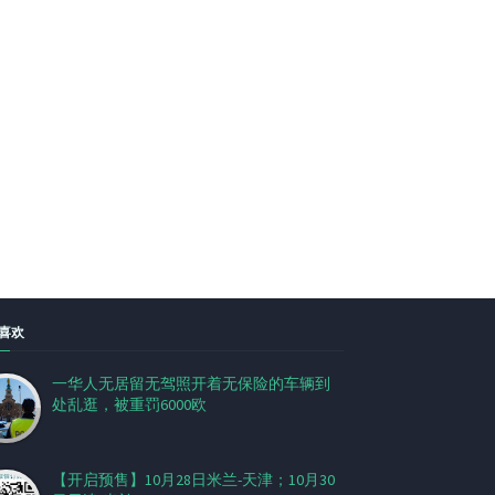
喜欢
一华人无居留无驾照开着无保险的车辆到
处乱逛，被重罚6000欧
【开启预售】10月28日米兰-天津；10月30