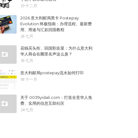
23 十二月
2026 意大利邮局黑卡 Postepay
Evolution 终极指南：办理流程、最新费
用、用途与汇款回国教程
26 七月
花钱买头衔、回国割韭菜：为什么意大利
华人商会在圈里名声这么臭？
30 七月
意大利邮局postepay流水如何打印
08 十一月
关于 0039yidali.com：打造全意华人免
费、实用的信息互助社区
24 七月