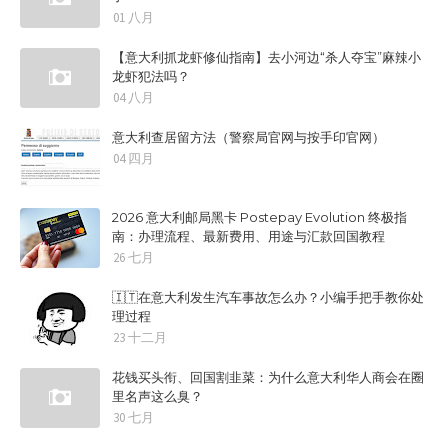
01 八月
【意大利抓龙虾修仙指南】去小河边“杀人夺宝”麻辣小
龙虾犯法吗？
04 八月
意大利查居留方法（警察局官网与按手印官网）
04 四月
2026 意大利邮局黑卡 Postepay Evolution 终极指
南：办理流程、最新费用、用途与汇款回国教程
26 七月
🇮🇹在意大利发生汽车事故怎么办？小编手把手教你处
理过程
23 十二月
花钱买头衔、回国割韭菜：为什么意大利华人商会在圈
里名声这么臭？
30 七月