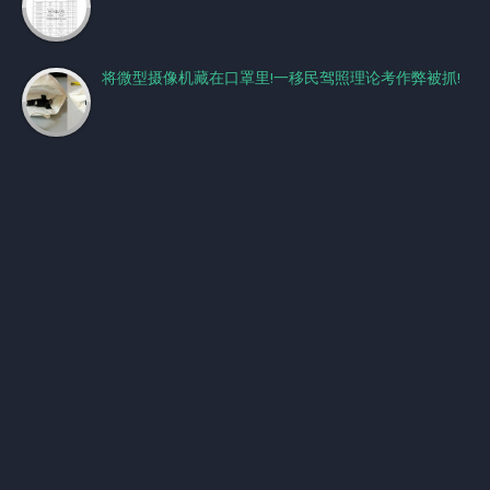
将微型摄像机藏在口罩里!一移民驾照理论考作弊被抓!