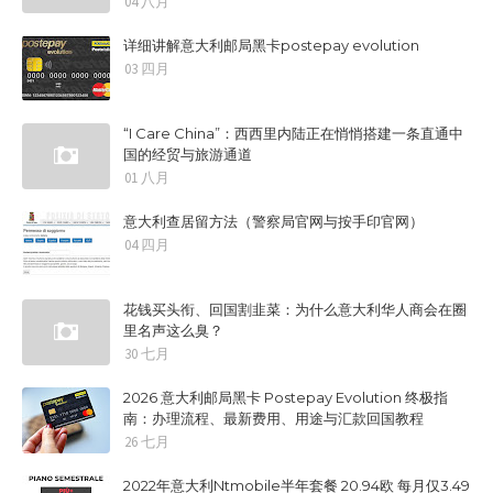
04 八月
详细讲解意大利邮局黑卡postepay evolution
03 四月
“I Care China”：西西里内陆正在悄悄搭建一条直通中
国的经贸与旅游通道
01 八月
意大利查居留方法（警察局官网与按手印官网）
04 四月
花钱买头衔、回国割韭菜：为什么意大利华人商会在圈
里名声这么臭？
30 七月
2026 意大利邮局黑卡 Postepay Evolution 终极指
南：办理流程、最新费用、用途与汇款回国教程
26 七月
2022年意大利Ntmobile半年套餐 20.94欧 每月仅3.49