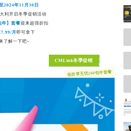
2024年11月30日
大利开启
冬季促销活动
包年】套餐
迎来超强折扣
€7.99/月
即可拿下
来了解一下吧~
CMLink冬季促销
低价享无忧260包年套餐