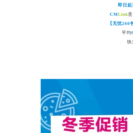
即日起至
CM
Link
意
【无忧260
平均
快