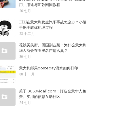
用、用途与汇款回国教程
26 七月
🇮🇹在意大利发生汽车事故怎么办？小编
手把手教你处理过程
23 十二月
花钱买头衔、回国割韭菜：为什么意大利
华人商会在圈里名声这么臭？
30 七月
意大利邮局postepay流水如何打印
08 十一月
关于 0039yidali.com：打造全意华人免
费、实用的信息互助社区
24 七月