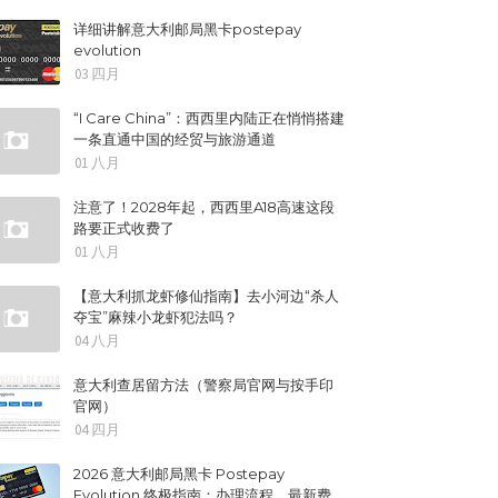
详细讲解意大利邮局黑卡postepay
evolution
03 四月
“I Care China”：西西里内陆正在悄悄搭建
一条直通中国的经贸与旅游通道
01 八月
注意了！2028年起，西西里A18高速这段
路要正式收费了
01 八月
【意大利抓龙虾修仙指南】去小河边“杀人
夺宝”麻辣小龙虾犯法吗？
04 八月
意大利查居留方法（警察局官网与按手印
官网）
04 四月
2026 意大利邮局黑卡 Postepay
Evolution 终极指南：办理流程、最新费