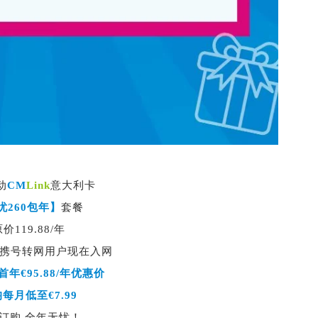
动
CM
Link
意大利卡
忧260包年】
套餐
价119.88/年
&携号转网用户现在入网
年€95.88/年优惠价
每月低至€7.99
订购 全年无忧！