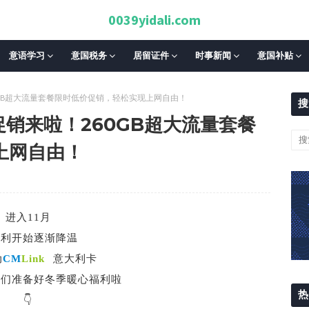
0039yidali.com
意语学习
意国税务
居留证件
时事新闻
意国补贴
260GB超大流量套餐限时低价促销，轻松实现上网自由！
搜
季促销来啦！260GB超大流量套餐
上网自由！
进入11月
大利开始逐渐降温
动
CM
Link
意大利卡
伴们准备好冬季暖心福利啦
热
👇