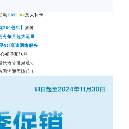
移动
CM
Link
意大利卡
忧260包年】
套餐
拥有每月超大流量
受5G高速网络服务
随心畅游互联网
超长语音
漫游
通话
跨国沟通零障碍！