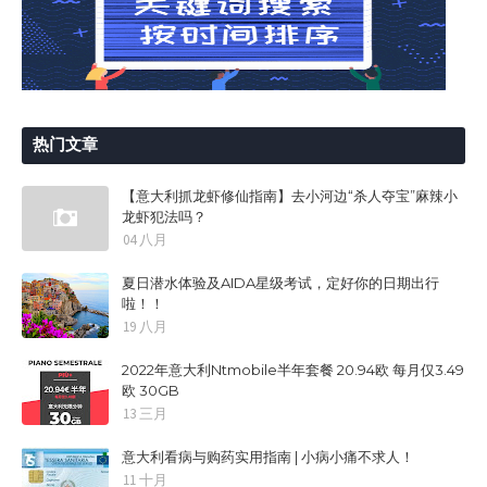
热门文章
【意大利抓龙虾修仙指南】去小河边“杀人夺宝”麻辣小
龙虾犯法吗？
04 八月
夏日潜水体验及AIDA星级考试，定好你的日期出行
啦！！
19 八月
2022年意大利Ntmobile半年套餐 20.94欧 每月仅3.49
欧 30GB
13 三月
意大利看病与购药实用指南 | 小病小痛不求人！
11 十月