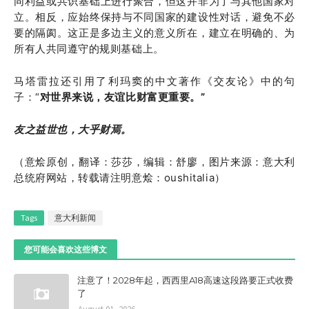
同利益或共识基础上进行聚合，但这并非为了与其他国家对
立。相反，应始终保持与不同国家的建设性对话，避免不必
要的隔阂。这正是多边主义的意义所在，建立在明确的、为
所有人共同遵守的规则基础上。
马塔雷拉还引用了利玛窦的中文著作《交友论》中的句
子：“
对世界来说，友谊比财富更重要。”
友之益世也，大乎财焉。
（意烩原创，
翻译：莎莎，
编辑：舒廖，
图片来
源：意大利
总统府网站，
转载请注明意烩：oushitalia）
Tags
意大利新闻
您可能会喜欢这些博文
注意了！2028年起，西西里A18高速这段路要正式收费
了