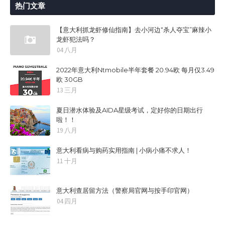
热门文章
【意大利抓龙虾修仙指南】去小河边“杀人夺宝”麻辣小
龙虾犯法吗？
04 八月
2022年意大利Ntmobile半年套餐 20.94欧 每月仅3.49
欧 30GB
13 三月
夏日潜水体验及AIDA星级考试，定好你的日期出行
啦！！
19 八月
意大利看病与购药实用指南 | 小病小痛不求人！
11 十月
意大利查居留方法（警察局官网与按手印官网）
04 四月