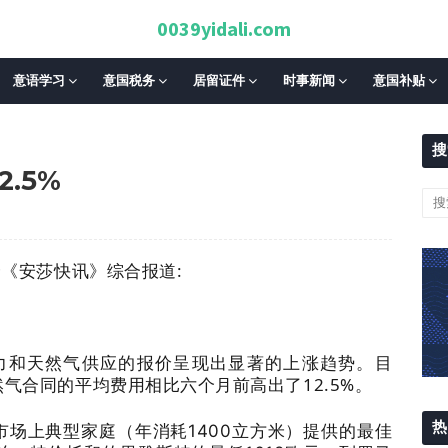
0039yidali.com
意语学习
意国税务
居留证件
时事新闻
意国补贴
搜
.5%
译《安莎快讯》综合报道:
和天然气供应的报价呈现出显著的上涨趋势。目
气合同的平均费用相比六个月前高出了12.5%。
热
上典型家庭（年消耗1400立方米）提供的最佳