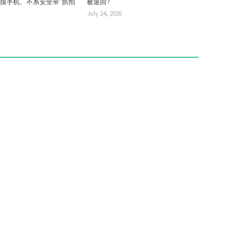
“摸手机、不系安全带”抓拍
被退回?
July 24, 2026