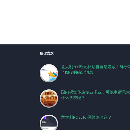
猜你喜欢
意大利200欧元补贴将自动发放！终于
了INPS的确定消息
国内视觉传达专业毕业，可以申请意大
什么学校呢？
意大利RC auto 保险怎么选？