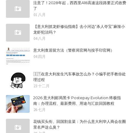
注意了！2028年起，西西里A18高速这段路要正式收费
了
01 八月
【意大利抓龙虾修仙指南】去小河边“杀人夺宝”麻辣小
龙虾犯法吗？
04 八月
意大利查居留方法（警察局官网与按手印官网）
04 四月
🇮🇹在意大利发生汽车事故怎么办？小编手把手教你处
理过程
23 十二月
2026 意大利邮局黑卡 Postepay Evolution 终极指
南：办理流程、最新费用、用途与汇款回国教程
26 七月
花钱买头衔、回国割韭菜：为什么意大利华人商会在圈
里名声这么臭？