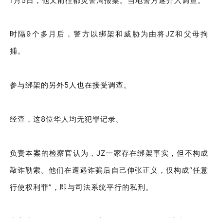
1月5日，他又前往都灵警局报案。
当地警方遂介入调查。
时隔9个多月后，警方以绑架和威胁为由将JZ和父母拘
捕。
参与绑架的另外5人也在接受调查。
经查，这8位华人均无犯罪记录。
负责本案的检察官认为，JZ一家存在绑架事实，但不构成
敲诈勒索。
他们在遭遇诈骗后自己伸张正义，仅构成“任意
行使权利罪”，即与司法系统平行的私刑。