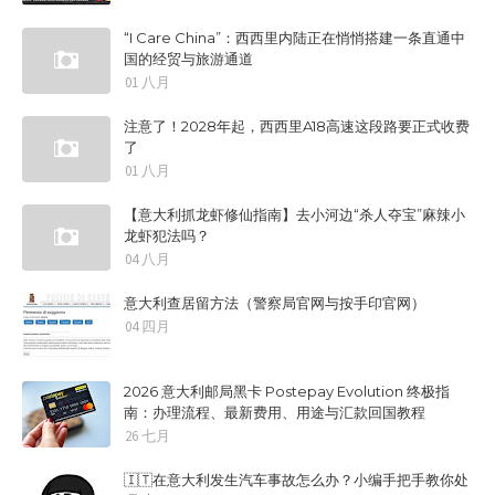
“I Care China”：西西里内陆正在悄悄搭建一条直通中
国的经贸与旅游通道
01 八月
注意了！2028年起，西西里A18高速这段路要正式收费
了
01 八月
【意大利抓龙虾修仙指南】去小河边“杀人夺宝”麻辣小
龙虾犯法吗？
04 八月
意大利查居留方法（警察局官网与按手印官网）
04 四月
2026 意大利邮局黑卡 Postepay Evolution 终极指
南：办理流程、最新费用、用途与汇款回国教程
26 七月
🇮🇹在意大利发生汽车事故怎么办？小编手把手教你处