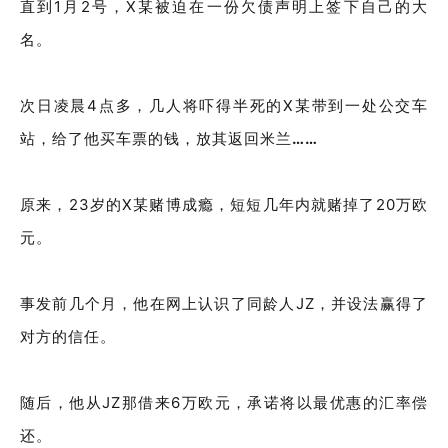
直到1月2号，X某被迫在一份欠债声明上签下自己的大
名。
次日凌晨4点多，几人将吓得半死的X某带到一处公交车
站，给了他买车票的钱，放其返回米兰
……
原来，23岁的X某赌博成瘾，短短几年内就赌掉了20万欧
元。
事发前几个月，他在网上认识了同龄人JZ，并设法赢得了
对方的信任。
随后，他从JZ那借来6万欧元，承诺将以最优惠的汇率偿
还。