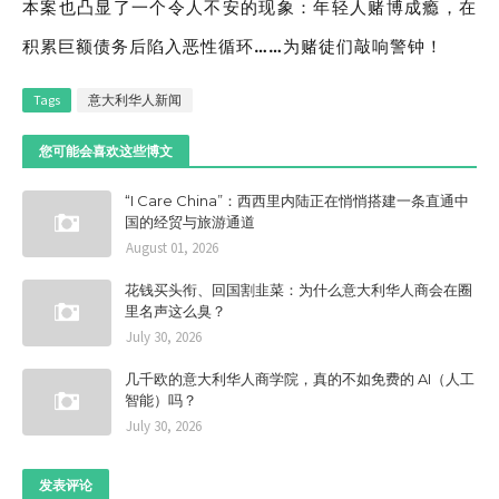
本案也凸显了一个令人不安的现象：
年轻人赌博成瘾，在
积累巨额债务后陷入恶性循环
……
为赌徒们敲响警钟！
Tags
意大利华人新闻
您可能会喜欢这些博文
“I Care China”：西西里内陆正在悄悄搭建一条直通中
国的经贸与旅游通道
August 01, 2026
花钱买头衔、回国割韭菜：为什么意大利华人商会在圈
里名声这么臭？
July 30, 2026
几千欧的意大利华人商学院，真的不如免费的 AI（人工
智能）吗？
July 30, 2026
发表评论