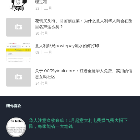
理过程
23 十二月
花钱买头衔、回国割韭菜：为什么意大利华人商会在圈
里名声这么臭？
30 七月
意大利邮局postepay流水如何打印
08 十一月
关于 0039yidali.com：打造全意华人免费、实用的信
息互助社区
24 七月
猜你喜欢
华人注意查收账单！2月起意大利电费煤气费大幅下
降，每家能省一大笔钱