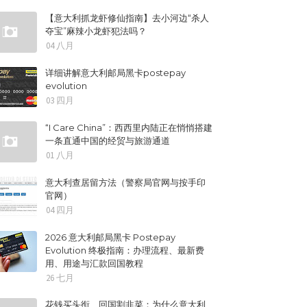
【意大利抓龙虾修仙指南】去小河边“杀人
夺宝”麻辣小龙虾犯法吗？
04 八月
详细讲解意大利邮局黑卡postepay
evolution
03 四月
“I Care China”：西西里内陆正在悄悄搭建
一条直通中国的经贸与旅游通道
01 八月
意大利查居留方法（警察局官网与按手印
官网）
04 四月
2026 意大利邮局黑卡 Postepay
Evolution 终极指南：办理流程、最新费
用、用途与汇款回国教程
26 七月
花钱买头衔、回国割韭菜：为什么意大利