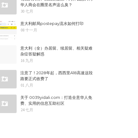
华人商会在圈里名声这么臭？
30 七月
意大利邮局postepay流水如何打印
08 十一月
意大利（全）办居留、续居留、相关疑难
杂症答疑解惑
16 九月
注意了！2028年起，西西里A18高速这段
路要正式收费了
01 八月
关于 0039yidali.com：打造全意华人免
费、实用的信息互助社区
24 七月