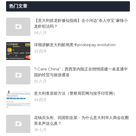
热门文章
【意大利抓龙虾修仙指南】去小河边“杀人夺宝”麻辣小
龙虾犯法吗？
04 八月
详细讲解意大利邮局黑卡postepay evolution
03 四月
“I Care China”：西西里内陆正在悄悄搭建一条直通中
国的经贸与旅游通道
01 八月
意大利查居留方法（警察局官网与按手印官网）
04 四月
花钱买头衔、回国割韭菜：为什么意大利华人商会在圈
里名声这么臭？
30 七月