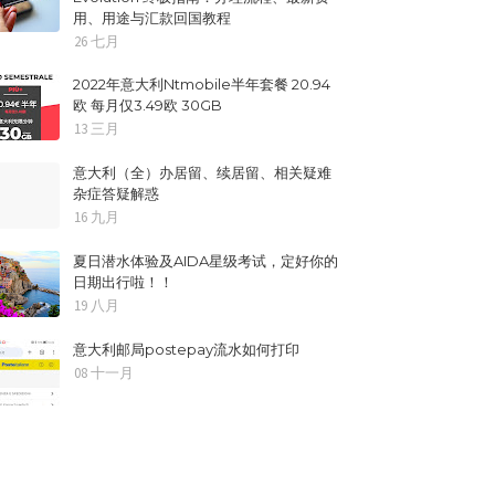
用、用途与汇款回国教程
26 七月
2022年意大利Ntmobile半年套餐 20.94
欧 每月仅3.49欧 30GB
13 三月
意大利（全）办居留、续居留、相关疑难
杂症答疑解惑
16 九月
夏日潜水体验及AIDA星级考试，定好你的
日期出行啦！！
19 八月
意大利邮局postepay流水如何打印
08 十一月