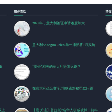
猜你喜欢
猜你
2023年，意大利签证申请难度加大
！
意大利Assegno unico 单一津贴将1月实施
i
“享受”相关的意大利语怎么说？
在意大利坐公交车/地铁逃票被罚款问题
线上
【意·关注】普拉托2名华人窃贼被抓！前科