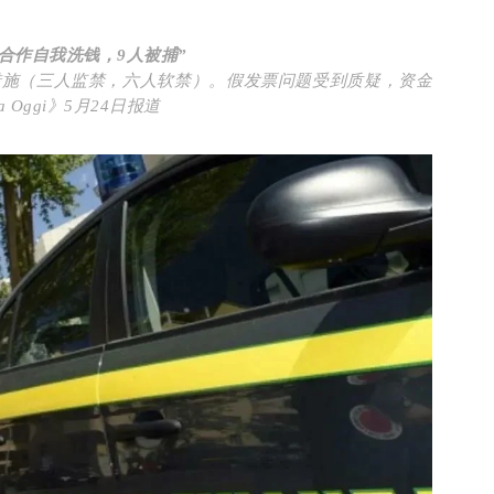
合作自我洗钱，9人被捕”
措施（三人监禁，六人软禁）。假发票问题受到质疑，资金
 Oggi》5月24日报道