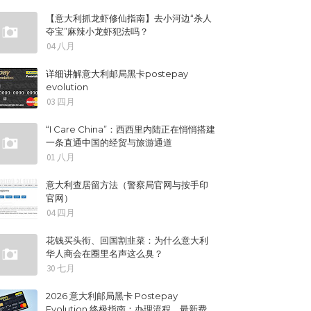
【意大利抓龙虾修仙指南】去小河边“杀人
夺宝”麻辣小龙虾犯法吗？
04 八月
详细讲解意大利邮局黑卡postepay
evolution
03 四月
“I Care China”：西西里内陆正在悄悄搭建
一条直通中国的经贸与旅游通道
01 八月
意大利查居留方法（警察局官网与按手印
官网）
04 四月
花钱买头衔、回国割韭菜：为什么意大利
华人商会在圈里名声这么臭？
30 七月
2026 意大利邮局黑卡 Postepay
Evolution 终极指南：办理流程、最新费