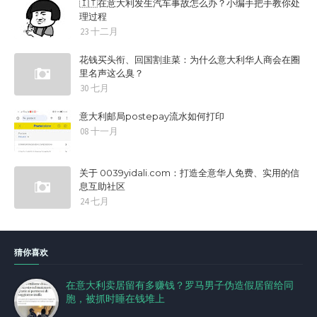
🇮🇹在意大利发生汽车事故怎么办？小编手把手教你处
理过程
23 十二月
花钱买头衔、回国割韭菜：为什么意大利华人商会在圈
里名声这么臭？
30 七月
意大利邮局postepay流水如何打印
08 十一月
关于 0039yidali.com：打造全意华人免费、实用的信
息互助社区
24 七月
猜你喜欢
在意大利卖居留有多赚钱？罗马男子伪造假居留给同
胞，被抓时睡在钱堆上