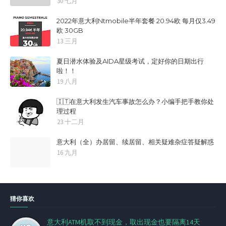
30 七月
2022年意大利Ntmobile半年套餐 20.94欧 每月仅3.49
欧 30GB
13 三月
夏日潜水体验及AIDA星级考试，定好你的日期出行
啦！！
19 八月
🇮🇹在意大利发生汽车事故怎么办？小编手把手教你处
理过程
23 十二月
意大利（全）办居留、续居留、相关疑难杂症答疑解惑
16 九月
猜你喜欢
意大利ATM机取不到现金，取出现金也要隔离14天