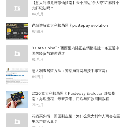
【意大利抓龙虾修仙指南】去小河边“杀人夺宝”麻辣小
龙虾犯法吗？
04 八月
详细讲解意大利邮局黑卡postepay evolution
03 四月
“I Care China”：西西里内陆正在悄悄搭建一条直通中
国的经贸与旅游通道
01 八月
意大利查居留方法（警察局官网与按手印官网）
04 四月
2026 意大利邮局黑卡 Postepay Evolution 终极指
南：办理流程、最新费用、用途与汇款回国教程
26 七月
花钱买头衔、回国割韭菜：为什么意大利华人商会在圈
里名声这么臭？