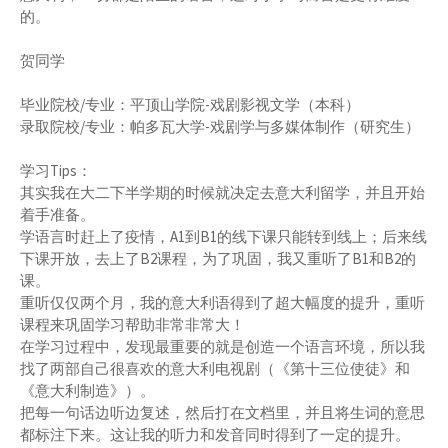
的。
贺同学
毕业院校/专业：平顶山学院-戏剧影视文学（本科）
录取院校/专业：帕多瓦大学-戏剧学与多媒体制作（研究生）
学习Tips：
其实我在大二下半学期的时候就决定去意大利留学，并且开始
着手准备。
学语言时赶上了疫情，A1到B1的线下课只能转到线上；后来线
下课开放，去上了B2课程，为了巩固，我又重听了B1和B2的
课。
重听仅仅两个月，我的意大利语得到了超大幅度的提升，重听
课程来巩固学习帮助非常非常大！
在学习过程中，发现最重要的就是创造一个语言环境，所以我
找了两部自己很喜欢的意大利电视剧（《第十三位使徒》和
《意大利制造》）。
把每一句话边听边复述，然后打在文档里，并且将生词的意思
都标注下来。这让我的听力和发音同时得到了一定的提升。