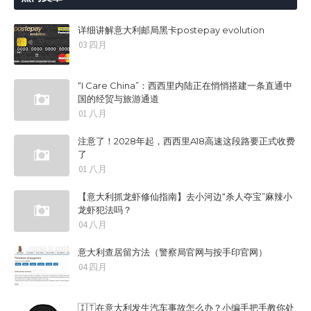
详细讲解意大利邮局黑卡postepay evolution
03 四月
“I Care China”：西西里内陆正在悄悄搭建一条直通中
国的经贸与旅游通道
01 八月
注意了！2028年起，西西里A18高速这段路要正式收费
了
01 八月
【意大利抓龙虾修仙指南】去小河边“杀人夺宝”麻辣小
龙虾犯法吗？
04 八月
意大利查居留方法（警察局官网与按手印官网）
04 四月
🇮🇹在意大利发生汽车事故怎么办？小编手把手教你处