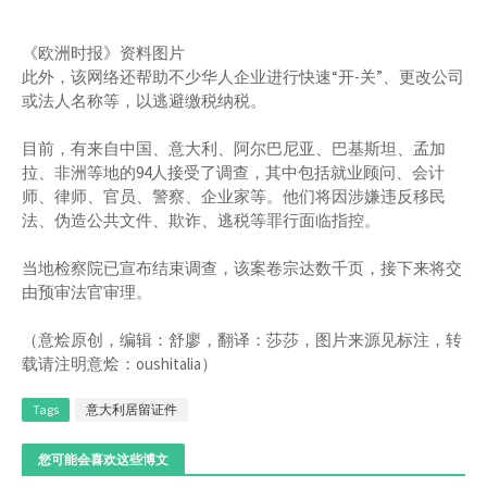
《欧洲时报》资料图片
此外，该网络还帮助不少华人企业进行快速“开-关”、更改公司
或法人名称等，以逃避缴税纳税。
目前，有来自中国、意大利、阿尔巴尼亚、巴基斯坦、孟加
拉、非洲等地的94人接受了调查，其中包括就业顾问、会计
师、律师、官员、警察、企业家等。他们将因涉嫌违反移民
法、伪造公共文件、欺诈、逃税等罪行面临指控。
当地检察院已宣布结束调查，该案卷宗达数千页，接下来将交
由预审法官审理。
（意烩原创，编辑：舒廖，翻译：莎莎，图片来源见标注，转
载请注明意烩：oushitalia）
Tags
意大利居留证件
您可能会喜欢这些博文