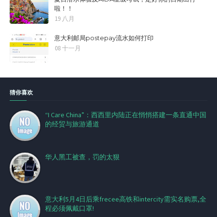
啦！！
19 八月
意大利邮局postepay流水如何打印
08 十一月
猜你喜欢
“I Care China”：西西里内陆正在悄悄搭建一条直通中国
的经贸与旅游通道
华人黑工被查，罚的太狠
意大利5月4日后乘frecee高铁和intercity需实名购票,全
程必须佩戴口罩!