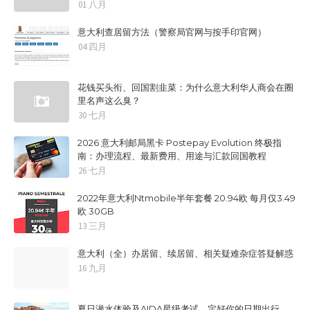
01 八月
意大利查居留方法（警察局官网与按手印官网）
04 四月
花钱买头衔、回国割韭菜：为什么意大利华人商会在圈
里名声这么臭？
30 七月
2026 意大利邮局黑卡 Postepay Evolution 终极指
南：办理流程、最新费用、用途与汇款回国教程
26 七月
2022年意大利Ntmobile半年套餐 20.94欧 每月仅3.49
欧 30GB
13 三月
意大利（全）办居留、续居留、相关疑难杂症答疑解惑
16 九月
夏日潜水体验及AIDA星级考试，定好你的日期出行