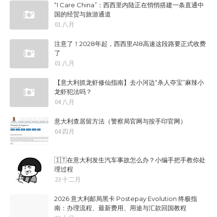
“I Care China”：西西里内陆正在悄悄搭建一条直通中
国的经贸与旅游通道
01 八月
注意了！2028年起，西西里A18高速这段路要正式收费
了
01 八月
【意大利抓龙虾修仙指南】去小河边“杀人夺宝”麻辣小
龙虾犯法吗？
04 八月
意大利查居留方法（警察局官网与按手印官网）
04 四月
🇮🇹在意大利发生汽车事故怎么办？小编手把手教你处
理过程
23 十二月
2026 意大利邮局黑卡 Postepay Evolution 终极指
南：办理流程、最新费用、用途与汇款回国教程