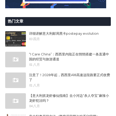
热门文章
详细讲解意大利邮局黑卡postepay evolution
03 四月
“I Care China”：西西里内陆正在悄悄搭建一条直通中
国的经贸与旅游通道
01 八月
注意了！2028年起，西西里A18高速这段路要正式收费
了
01 八月
【意大利抓龙虾修仙指南】去小河边“杀人夺宝”麻辣小
龙虾犯法吗？
04 八月