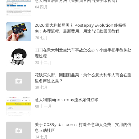
意大利查居留方法（警察局官网与按手印官网）
04 四月
2026 意大利邮局黑卡 Postepay Evolution 终极指
南：办理流程、最新费用、用途与汇款回国教程
26 七月
🇮🇹在意大利发生汽车事故怎么办？小编手把手教你处
理过程
23 十二月
花钱买头衔、回国割韭菜：为什么意大利华人商会在圈
里名声这么臭？
30 七月
意大利邮局postepay流水如何打印
08 十一月
关于 0039yidali.com：打造全意华人免费、实用的信
息互助社区
24 七月