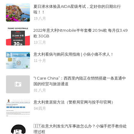
夏日潜水体验及AIDA星级考试，定好你的日期出行
啦！！
19 八月
2022年意大利Ntmobile半年套餐 20.94欧 每月仅3.49
欧 30GB
13 三月
意大利看病与购药实用指南 | 小病小痛不求人！
11 十月
“I Care China”：西西里内陆正在悄悄搭建一条直通中
国的经贸与旅游通道
01 八月
意大利查居留方法（警察局官网与按手印官网）
04 四月
🇮🇹在意大利发生汽车事故怎么办？小编手把手教你处
理过程