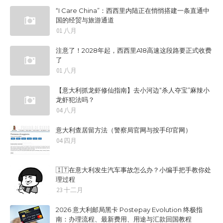
“I Care China”：西西里内陆正在悄悄搭建一条直通中
国的经贸与旅游通道
01 八月
注意了！2028年起，西西里A18高速这段路要正式收费
了
01 八月
【意大利抓龙虾修仙指南】去小河边“杀人夺宝”麻辣小
龙虾犯法吗？
04 八月
意大利查居留方法（警察局官网与按手印官网）
04 四月
🇮🇹在意大利发生汽车事故怎么办？小编手把手教你处
理过程
23 十二月
2026 意大利邮局黑卡 Postepay Evolution 终极指
南：办理流程、最新费用、用途与汇款回国教程