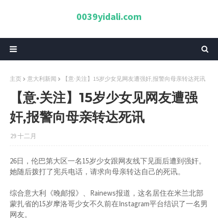
0039yidali.com
主页
意大利新闻
【意·关注】15岁少女见网友遭强奸,报警向母亲转达死讯
【意·关注】15岁少女见网友遭强
奸,报警向母亲转达死讯
29 十二月
26日，伦巴第大区一名15岁少女跟网友线下见面后遭到强奸。
她随后拨打了宪兵电话，请求向母亲转达自己的死讯。
综合意大利《晚邮报》、Rainews报道，这名居住在米兰北部
蒙扎省的15岁摩洛哥少女不久前在Instagram平台结识了一名男
网友。