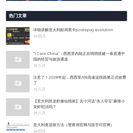
热门文章
详细讲解意大利邮局黑卡postepay evolution
03 四月
“I Care China”：西西里内陆正在悄悄搭建一条直通中
国的经贸与旅游通道
01 八月
注意了！2028年起，西西里A18高速这段路要正式收费
了
01 八月
【意大利抓龙虾修仙指南】去小河边“杀人夺宝”麻辣小
龙虾犯法吗？
04 八月
意大利查居留方法（警察局官网与按手印官网）
04 四月