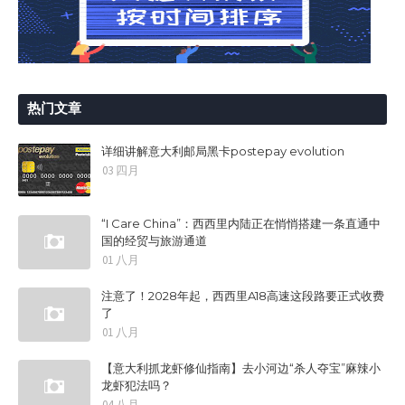
热门文章
详细讲解意大利邮局黑卡postepay evolution
03 四月
“I Care China”：西西里内陆正在悄悄搭建一条直通中
国的经贸与旅游通道
01 八月
注意了！2028年起，西西里A18高速这段路要正式收费
了
01 八月
【意大利抓龙虾修仙指南】去小河边“杀人夺宝”麻辣小
龙虾犯法吗？
04 八月