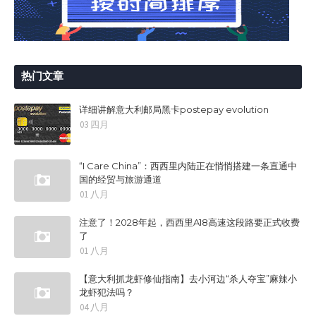
热门文章
详细讲解意大利邮局黑卡postepay evolution
03 四月
“I Care China”：西西里内陆正在悄悄搭建一条直通中
国的经贸与旅游通道
01 八月
注意了！2028年起，西西里A18高速这段路要正式收费
了
01 八月
【意大利抓龙虾修仙指南】去小河边“杀人夺宝”麻辣小
龙虾犯法吗？
04 八月