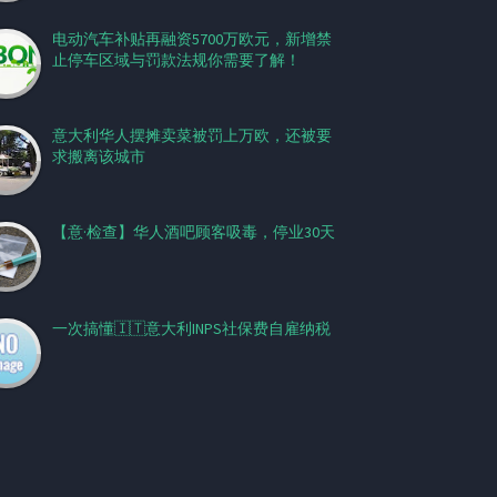
电动汽车补贴再融资5700万欧元，新增禁
止停车区域与罚款法规你需要了解！
意大利华人摆摊卖菜被罚上万欧，还被要
求搬离该城市
【意·检查】华人酒吧顾客吸毒，停业30天
一次搞懂🇮🇹意大利INPS社保费自雇纳税