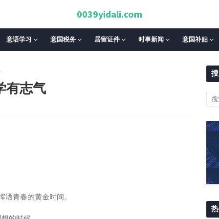
0039yidali.com
意语学习
意国税务
居留证件
时事新闻
意国补贴
气
搜
学有志气
挥洒青春的黄金时间。
热
理想的时候。