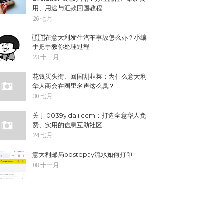
用、用途与汇款回国教程
26 七月
🇮🇹在意大利发生汽车事故怎么办？小编
手把手教你处理过程
23 十二月
花钱买头衔、回国割韭菜：为什么意大利
华人商会在圈里名声这么臭？
30 七月
关于 0039yidali.com：打造全意华人免
费、实用的信息互助社区
24 七月
意大利邮局postepay流水如何打印
08 十一月