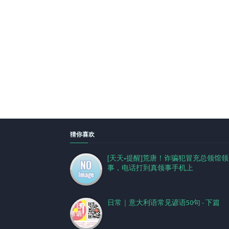
猜你喜欢
[天天•提醒]荒唐！诈骗犯冒充总领馆领
事，电话打到真领事手机上
日常｜意大利语常见谚语50句 - 下篇