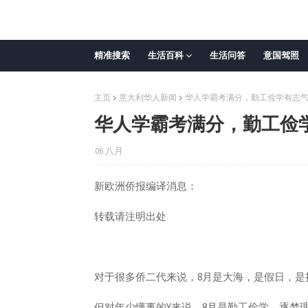
精准搜索
生活百科
生活问答
意国驾照
主页
意大利华人新闻
华人学霸考满分，勤工俭学有志
华人学霸考满分，勤工俭
06 八月
新欧洲侨报编译消息：
转载请注明出处
对于很多侨二代来说，8月是大海，是假日，是
但对年少懂事的Y来说，8月是勤工俭学、逐梦