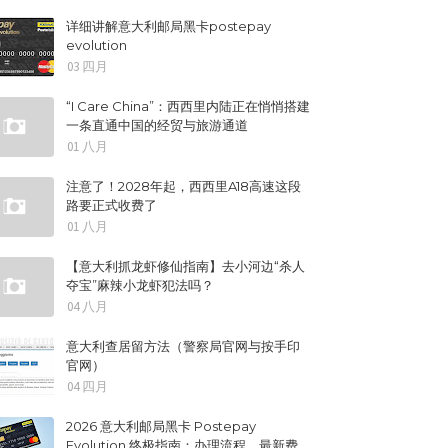
详细讲解意大利邮局黑卡postepay
evolution
03 四月
“I Care China”：西西里内陆正在悄悄搭建
一条直通中国的经贸与旅游通道
01 八月
注意了！2028年起，西西里A18高速这段
路要正式收费了
01 八月
【意大利抓龙虾修仙指南】去小河边“杀人
夺宝”麻辣小龙虾犯法吗？
04 八月
意大利查居留方法（警察局官网与按手印
官网）
04 四月
2026 意大利邮局黑卡 Postepay
Evolution 终极指南：办理流程、最新费