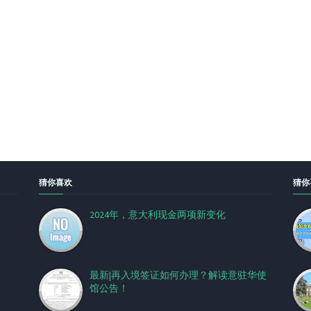
猜你喜欢
猜你
2024年，意大利现金两项新变化
最新|再入境签证如何办理？解读意驻华使
馆公告！