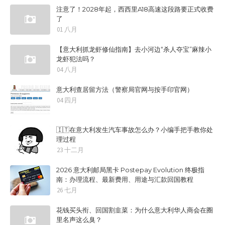
注意了！2028年起，西西里A18高速这段路要正式收费
了
01 八月
【意大利抓龙虾修仙指南】去小河边“杀人夺宝”麻辣小
龙虾犯法吗？
04 八月
意大利查居留方法（警察局官网与按手印官网）
04 四月
🇮🇹在意大利发生汽车事故怎么办？小编手把手教你处
理过程
23 十二月
2026 意大利邮局黑卡 Postepay Evolution 终极指
南：办理流程、最新费用、用途与汇款回国教程
26 七月
花钱买头衔、回国割韭菜：为什么意大利华人商会在圈
里名声这么臭？