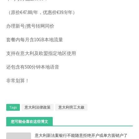
（原价€47.88/年，优惠价€39.9/年）
办理新号/携号转网同价
套餐内每月含10GB本地流量
支持在意大利及欧盟指定地区使用
还包含有500分钟本地语音
非常划算！
Tags
意大利法律政策
意大利劳工大赦
您可能会喜欢这些博文
意大利新法案银行不能随意拒绝开户或单方面销户了