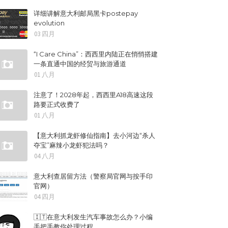
详细讲解意大利邮局黑卡postepay
evolution
03 四月
“I Care China”：西西里内陆正在悄悄搭建
一条直通中国的经贸与旅游通道
01 八月
注意了！2028年起，西西里A18高速这段
路要正式收费了
01 八月
【意大利抓龙虾修仙指南】去小河边“杀人
夺宝”麻辣小龙虾犯法吗？
04 八月
意大利查居留方法（警察局官网与按手印
官网）
04 四月
🇮🇹在意大利发生汽车事故怎么办？小编
手把手教你处理过程