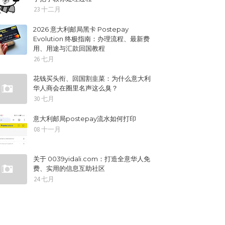
23 十二月
2026 意大利邮局黑卡 Postepay
Evolution 终极指南：办理流程、最新费
用、用途与汇款回国教程
26 七月
花钱买头衔、回国割韭菜：为什么意大利
华人商会在圈里名声这么臭？
30 七月
意大利邮局postepay流水如何打印
08 十一月
关于 0039yidali.com：打造全意华人免
费、实用的信息互助社区
24 七月