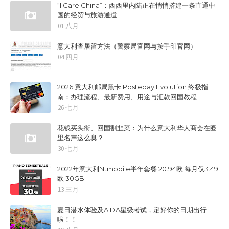
“I Care China”：西西里内陆正在悄悄搭建一条直通中
国的经贸与旅游通道
01 八月
意大利查居留方法（警察局官网与按手印官网）
04 四月
2026 意大利邮局黑卡 Postepay Evolution 终极指
南：办理流程、最新费用、用途与汇款回国教程
26 七月
花钱买头衔、回国割韭菜：为什么意大利华人商会在圈
里名声这么臭？
30 七月
2022年意大利Ntmobile半年套餐 20.94欧 每月仅3.49
欧 30GB
13 三月
夏日潜水体验及AIDA星级考试，定好你的日期出行
啦！！