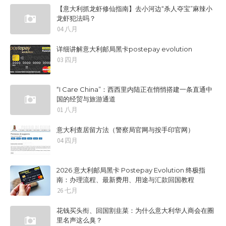
【意大利抓龙虾修仙指南】去小河边“杀人夺宝”麻辣小
龙虾犯法吗？
04 八月
详细讲解意大利邮局黑卡postepay evolution
03 四月
“I Care China”：西西里内陆正在悄悄搭建一条直通中
国的经贸与旅游通道
01 八月
意大利查居留方法（警察局官网与按手印官网）
04 四月
2026 意大利邮局黑卡 Postepay Evolution 终极指
南：办理流程、最新费用、用途与汇款回国教程
26 七月
花钱买头衔、回国割韭菜：为什么意大利华人商会在圈
里名声这么臭？