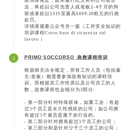
据法律规定，如未履行此义务的公司或企
2-4
业，将处以公司负责人或老板
个月的拘
1315
5699.20
留或者处以
至最高
欧元的行政
处罚。
详情请观看公众号另一篇（工作安全知识的
培训
课程C
orso
base
di sicurezza sul
lavoro
）
PRIMO SOCCORSO
急救课程培训
2
根据相关法令规定，所有工作人员（包括雇
主/老板）都需要参加急救知识的课程培
训。而根据其工作性质以及公司员工的人
3
数，急救课程也会细分为
部分:
- 第一部分针对特殊群体，如
重工业；
有超
过5个员工是永久性残疾的公司；如公司拥
有超过5个雇员是属于农行业的。
- 第二部分针对拥有超过3个员工的公司；
- 第三部分则是针对少于三个员工的公司；