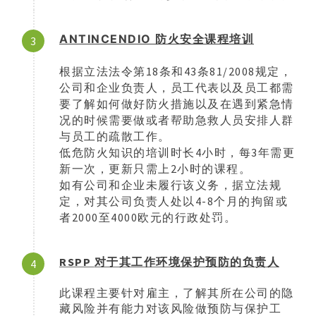
ANTINCENDIO
防火安全课程培训
3
18
43
81/2008
根据立法法令第
条和
条
规定，
公司和企业负责人，员工代表以及员工都需
要了解如何做好防火措施以及在遇到紧急情
况的时候需要做或者帮助急救人员安排人群
与员工的疏散工作。
4
3
低危防火知识的培训时长
小时，每
年需更
2
新一次，更新只需上
小时的课程。
如有公司和企业未履行该义务，据立法规
4-8
定，对其公司负责人处以
个月的拘留或
2000
4000
者
至
欧元的行政处罚。
RSPP
对于其工作环境保护预防的负责人
4
此课程主要针对雇主，了解其所在公司的隐
藏风险并有能力对该风险做预防与保护工