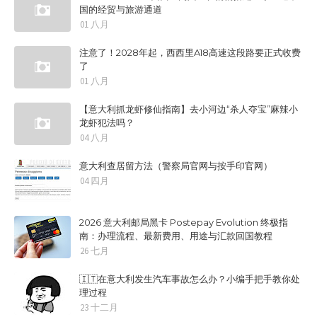
国的经贸与旅游通道
01 八月
注意了！2028年起，西西里A18高速这段路要正式收费
了
01 八月
【意大利抓龙虾修仙指南】去小河边“杀人夺宝”麻辣小
龙虾犯法吗？
04 八月
意大利查居留方法（警察局官网与按手印官网）
04 四月
2026 意大利邮局黑卡 Postepay Evolution 终极指
南：办理流程、最新费用、用途与汇款回国教程
26 七月
🇮🇹在意大利发生汽车事故怎么办？小编手把手教你处
理过程
23 十二月