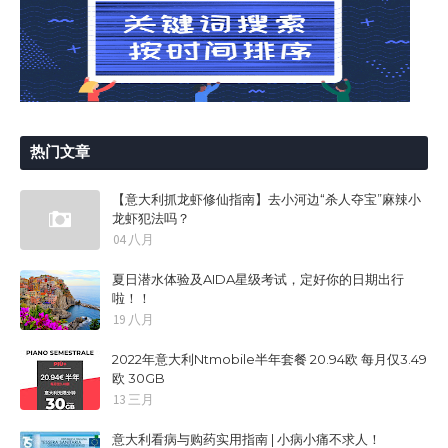
热门文章
【意大利抓龙虾修仙指南】去小河边“杀人夺宝”麻辣小
龙虾犯法吗？
04 八月
夏日潜水体验及AIDA星级考试，定好你的日期出行
啦！！
19 八月
2022年意大利Ntmobile半年套餐 20.94欧 每月仅3.49
欧 30GB
13 三月
意大利看病与购药实用指南 | 小病小痛不求人！