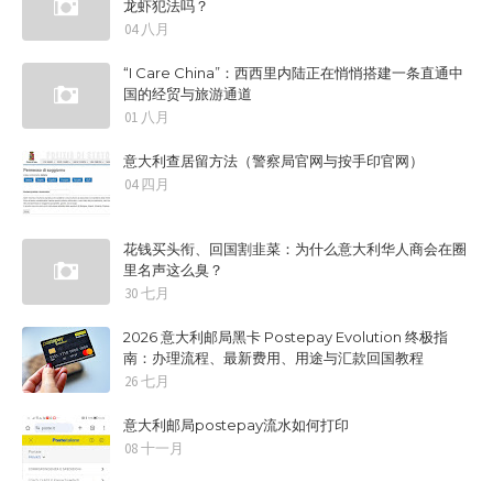
龙虾犯法吗？
04 八月
“I Care China”：西西里内陆正在悄悄搭建一条直通中
国的经贸与旅游通道
01 八月
意大利查居留方法（警察局官网与按手印官网）
04 四月
花钱买头衔、回国割韭菜：为什么意大利华人商会在圈
里名声这么臭？
30 七月
2026 意大利邮局黑卡 Postepay Evolution 终极指
南：办理流程、最新费用、用途与汇款回国教程
26 七月
意大利邮局postepay流水如何打印
08 十一月