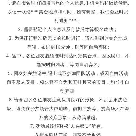
1. 请在报名时,仔细填写您的个人信息,手机号码和微信号码,
以便于联络***集合地点和时间，如有调整，我们会及时另
行通知***；
2. 需要登记个人信息以及付款后才算报名成功；
3. 为保证行程准确无误的按时进行，请准时到达集合地点
等候，如迟到10分钟，则等同自动弃团;
4. 途中，各位团友必须准时到达约定集合点。因故误时，不
能按时归团者，等同自动弃团;
5. 团友如在旅途中,退出或不参加团队活动，或因自由活动
而不服从安排，领队将不会为其安排其它的项目，均当作自
动弃团;
6. 请参团的各位朋友注意保持良好的形象，不乱丢果皮垃
圾、避免在公共场合大声喧哗、前拥后挤等。提高华人在海
外的公众形象，从你我做起;
7. 活动最终解释权“人在都灵”所有。
8.报名确认完毕，团费不予退还