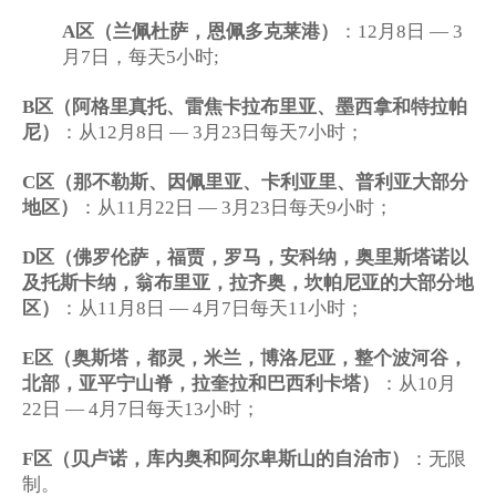
A
区（兰佩杜萨，恩佩多克莱港）
：
12
月
8
日
— 3
月
7
日，每天
5
小时
;
区（阿格里真托、雷焦卡拉布里亚、墨西拿和特拉帕
B
尼）
：从
月
日
月
日每天
小时；
12
8
— 3
23
7
区（那不勒斯、因佩里亚、卡利亚里、普利亚大部分
C
地区）
：从
月
日
月
日每天
小时；
11
22
— 3
23
9
区（佛罗伦萨，福贾，罗马，安科纳，奥里斯塔诺以
D
及托斯卡纳，翁布里亚，拉齐奥，坎帕尼亚的大部分地
区）
：从
月
日
月
日每天
小时；
11
8
— 4
7
11
区（奥斯塔，都灵，米兰，博洛尼亚，整个波河谷，
E
北部，亚平宁山脊，拉奎拉和巴西利卡塔）
：从
月
10
日
月
日每天
小时；
22
— 4
7
13
区（贝卢诺，库内奥和阿尔卑斯山的自治市）
：无限
F
制。