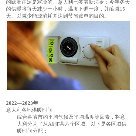
的欧洲注定是寒冷的。意大利已签署新法令：今年冬天
的供暖将每天减少一小时，温度下调一度，并缩减
15
天。以减少能源消耗并达到节省账单的目的。
年
2022—2023
意大利各地供暖时间
综合各省市的平均气候及平均温度等因素，将意
大利分为了从
到
共六个区域。以下是各区域供
A
F
暖时间分配：