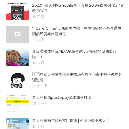
2022年意大利Ntmobile半年套餐 20.94欧 每月仅3.49
欧 30GB
13 三月
“I Care China”：西西里内陆正在悄悄搭建一条直通中
国的经贸与旅游通道
01 八月
夏日潜水体验及AIDA星级考试，定好你的日期出行
啦！！
19 八月
🇮🇹在意大利发生汽车事故怎么办？小编手把手教你处
理过程
23 十二月
意大利邮局postepay流水如何打印
08 十一月
意大利看病与购药实用指南 | 小病小痛不求人！
11 十月