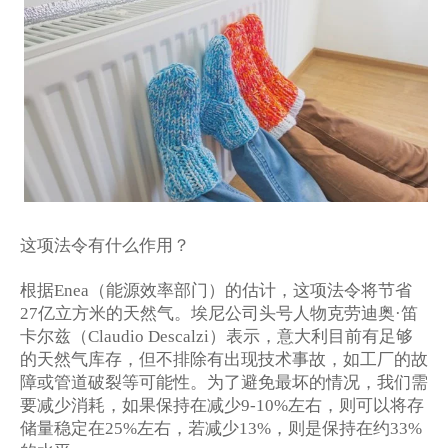
这项法令有什么作用？
根据
（能源效率部门）的估计，这项法令将节省
Enea
亿立方米的天然气。埃尼公司头号人物克劳迪奥
笛
27
·
卡尔兹（
）表示，意大利目前有足够
Claudio Descalzi
的天然气库存，但不排除有出现技术事故，如工厂的故
障或管道破裂等可能性。为了避免最坏的情况，我们需
要减少消耗，如果保持在减少
左右，则可以将存
9-10%
储量稳定在
左右，若减少
，则是保持在约
25%
13%
33%