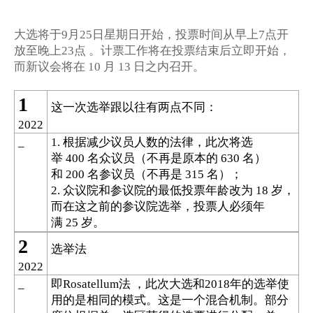
大选将于
月
日星期日开始，投票时间从早上
点开
9
25
7
放至晚上
点
。计票工作将在投票结束后立即开始，
23
而新议会将在
月
日之内召开。
10
13
1
这一次选举跟以往有两点不同：
2022
根据减少议员人数的法律，此次将选
_
1.
举
名众议员（不再是原本的
名）
400
630
和
名参议员（不再是
名）；
200
315
众议院和参议院的最低投票年龄改为
岁，
2.
18
而在这之前的参议院选举，投票人必须年
满
岁。
25
2
选举法
2022
即
法
，此次大选和
年的选举使
_
Rosatellum
2018
用的是相同的模式。这是一个混合机制。部分