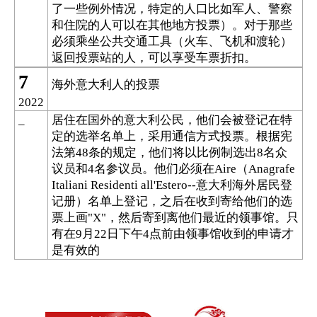
了一些例外情况，特定的人口比如军人、警察
和住院的人可以在其他地方投票）。对于那些
必须乘坐公共交通工具（火车、飞机和渡轮）
返回投票站的人，可以享受车票折扣。
7
海外意大利人的投票
2022
居住在国外的意大利公民，他们会被登记在特
_
定的选举名单上，采用通信方式投票。根据宪
法第
条的规定，他们将以比例制选出
名众
48
8
议员和
名参议员。他们必须在
（
4
Aire
Anagrafe
意大利海外居民登
Italiani Residenti all'Estero--
记册）名单上登记，之后在收到寄给他们的选
票上画
，然后寄到离他们最近的领事馆。只
"X"
有在
月
日下午
点前由领事馆收到的申请才
9
22
4
是有效的