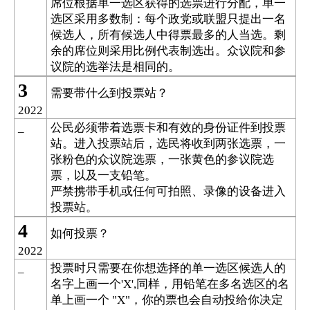
席位根据单一选区获得的选票进行分配，单一
选区采用多数制：每个政党或联盟只提出一名
候选人，所有候选人中得票最多的人当选。剩
余的席位则采用比例代表制选出。众议院和参
议院的选举法是相同的。
3
需要带什么到投票站？
2022
公民必须带着选票卡和有效的身份证件到投票
_
站。进入投票站后，选民将收到两张选票，一
张粉色的众议院选票，一张黄色的参议院选
票，以及一支铅笔。
严禁携带手机或任何可拍照、录像的设备进入
投票站。
4
如何投票？
2022
投票时只需要在你想选择的单一选区候选人的
_
名字上画一个
同样，用铅笔在多名选区的名
'X',
单上画一个
，你的票也会自动投给你决定
"X"