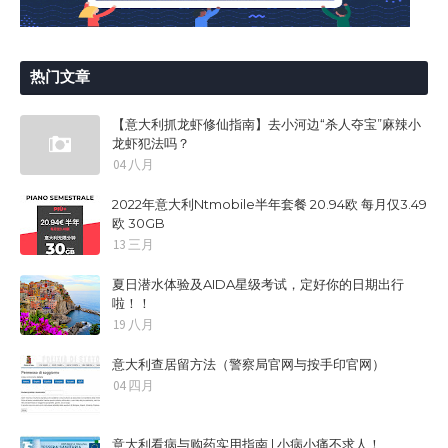
热门文章
【意大利抓龙虾修仙指南】去小河边“杀人夺宝”麻辣小
龙虾犯法吗？
04 八月
2022年意大利Ntmobile半年套餐 20.94欧 每月仅3.49
欧 30GB
13 三月
夏日潜水体验及AIDA星级考试，定好你的日期出行
啦！！
19 八月
意大利查居留方法（警察局官网与按手印官网）
04 四月
意大利看病与购药实用指南 | 小病小痛不求人！