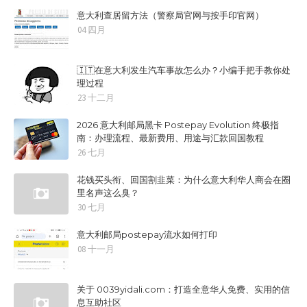
意大利查居留方法（警察局官网与按手印官网）
04 四月
🇮🇹在意大利发生汽车事故怎么办？小编手把手教你处
理过程
23 十二月
2026 意大利邮局黑卡 Postepay Evolution 终极指
南：办理流程、最新费用、用途与汇款回国教程
26 七月
花钱买头衔、回国割韭菜：为什么意大利华人商会在圈
里名声这么臭？
30 七月
意大利邮局postepay流水如何打印
08 十一月
关于 0039yidali.com：打造全意华人免费、实用的信
息互助社区