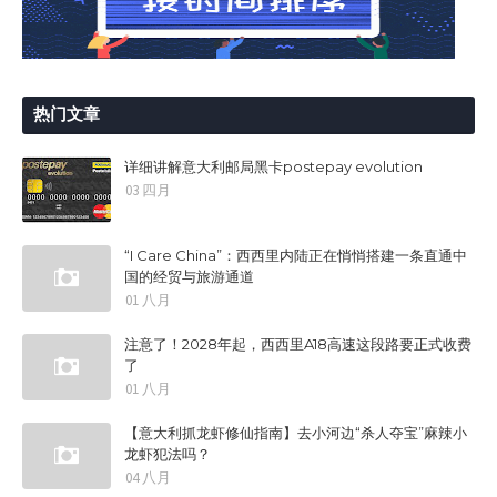
热门文章
详细讲解意大利邮局黑卡postepay evolution
03 四月
“I Care China”：西西里内陆正在悄悄搭建一条直通中
国的经贸与旅游通道
01 八月
注意了！2028年起，西西里A18高速这段路要正式收费
了
01 八月
【意大利抓龙虾修仙指南】去小河边“杀人夺宝”麻辣小
龙虾犯法吗？
04 八月