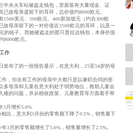
兰中央火车站被盗走钱包，里面装有大量现金、证
其已故母亲遗留下的耳环，总价值约
欧元。
8000
有
美元、
欧元、
新加坡元（约合
欧
1500
500
400
300
已故母亲留下的一对价值近
欧元的耳环，以及一
3500
元的链子。而她被盗走的那只普拉达钱包，本身价值
约
欧元。
8000
工作
日发布了的一份报告显示，在意大利，
至
岁的母
25
54
工作，但在有工作的母亲中大都只是以兼职合同的形
众多母亲和儿童在意大利处于弱势地位，救助儿童会
入难的问题，并从税收政策、儿童教育等方面着手帮
年
月增长
3
5.6%
份相比，意大利
月份的零售额下降了
，销售量下
3
0.5%
今年
月的零售额增长了
，销售量增长了
。
3
5.6%
2.5%