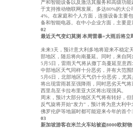
产和智能设备以及激活其服务和高级功能
于支持推动物联网发展。多达
的大公
80%
。在家庭和个人方面，连接设备主要
4%
备和智能电器。在中小企业方面，主要是
02
最近天气变幻莫测
本周雷暴
+
大雨后将立
未来
天，预计意大利多地将迎来不稳定
3
部地区，随后将向南蔓延。同时，来自阿
月
日，雷雨天气将从撒丁岛蔓延至意西
5
5
中部地区天气同样十分恶劣，并有大范围
月
日，北部地区天气仍十分恶劣，尤其
5
6
将出现雷雨甚至强降雨，同时恶劣天气将
西里岛至卡拉布里亚大区将出现强风。
周末，预计大部分地区天气将有转好，但
反气旋将开始
发力
，预计将为意大利中
“
”
佛罗伦萨等地届时都可能迎来今年的首个
03
新加坡游客在米兰火车站被盗
欧财物
8000