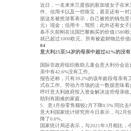
近日，一名来米兰度假的新加坡女子在米
件、信用卡以及一些珠宝，甚至还有一对
据这名被抢游客表示，自己被抢的钱包里
元）现金；信用卡，驾照；此外还有女子
条不久前刚在法国巴黎购买的价值
欧
1580
就已超过
欧元。所有被盗财物总价值
1000
04
意大利
25
至
54
岁的母亲中超过
42%
的没有
国际非政府组织救助儿童会意大利分会近
亲中有
没有工作。
42.6%
报告还称，只有
的该年龄段母亲有
39.2%
式在工作。劳动力市场的这一数据意味着
呼吁意大利政府投入资金解决这些母亲收
助到有困难的家庭。
、意
月份零售额较
月下降
同比去
5
3
2
0.5%
意大利国家统计研究所今日表示，与
月
2
降了
。
0.6%
国家统计局还表示，与
年
月相比，
2021
3