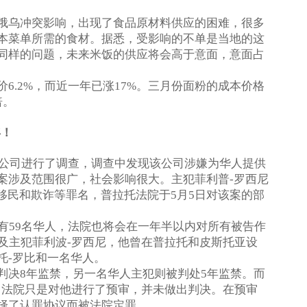
俄乌冲突影响，出现了食品原材料供应的困难，很多
本菜单所需的食材。据悉，受影响的不单是当地的这
同样的问题，未来米饭的供应将会高于意面，意面占
价
，而近一年已涨
。三月份面粉的成本价格
6.2%
17%
倍。
年！
公司进行了调查，调查中发现该公司涉嫌为华人提供
案涉及范围很广，社会影响很大。主犯菲利普
罗西尼
-
移民和欺诈等罪名，普拉托法院于
月
日对该案的部
5
5
有
名华人，法院也将会在一年半以内对所有被告作
59
及主犯菲利波
罗西尼，他曾在普拉托和皮斯托亚设
-
托
罗比和一名华人。
-
判决
年监禁，另一名华人主犯则被判处
年监禁。而
8
5
日法院只是对他进行了预审，并未做出判决。在预审
择了认罪协议而被法院定罪。