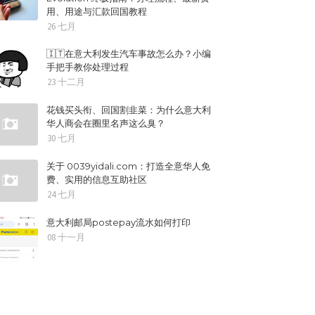
用、用途与汇款回国教程
26 七月
🇮🇹在意大利发生汽车事故怎么办？小编
手把手教你处理过程
23 十二月
花钱买头衔、回国割韭菜：为什么意大利
华人商会在圈里名声这么臭？
30 七月
关于 0039yidali.com：打造全意华人免
费、实用的信息互助社区
24 七月
意大利邮局postepay流水如何打印
08 十一月