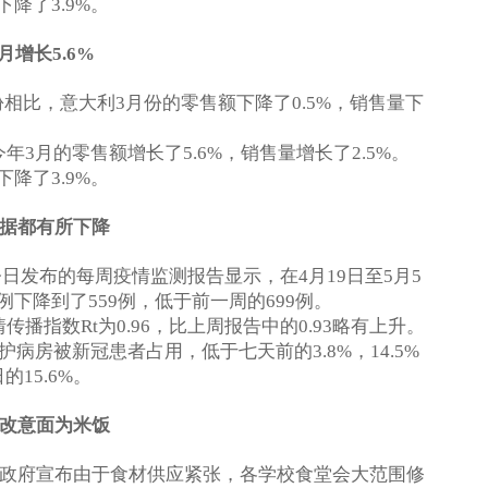
下降了
。
3.9%
月增长
5.6%
份相比，意大利
月份的零售额下降了
，销售量下
3
0.5%
今年
月的零售额增长了
，销售量增长了
。
3
5.6%
2.5%
下降了
。
3.9%
据都有所下降
今日发布的每周疫情监测报告显示，在
月
日至
月
4
19
5
5
例下降到了
例，低于前一周的
例。
559
699
情传播指数
为
，比上周报告中的
略有上升。
Rt
0.96
0.93
护病房被新冠患者占用，低于七天前的
，
3.8%
14.5%
日的
。
15.6%
改意面为米饭
政府宣布由于食材供应紧张，各学校食堂会大范围修