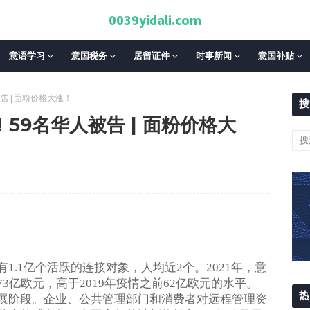
0039yidali.com
意语学习
意国税务
居留证件
时事新闻
意国补贴
 | 面粉价格大涨！
搜
59名华人被告 | 面粉价格大
有
亿个活跃的连接对象，人均近
个。
年，意
1.1
2
2021
亿欧元，高于
年疫情之前
亿欧元的水平。
73
2019
62
热
展阶段。企业、公共管理部门和消费者对远程管理资