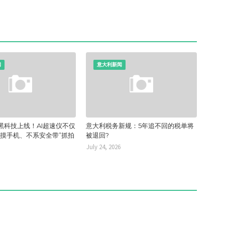
闻
意大利新闻
黑科技上线！AI超速仪不仅
意大利税务新规：5年追不回的税单将
“摸手机、不系安全带”抓拍
被退回?
July 24, 2026