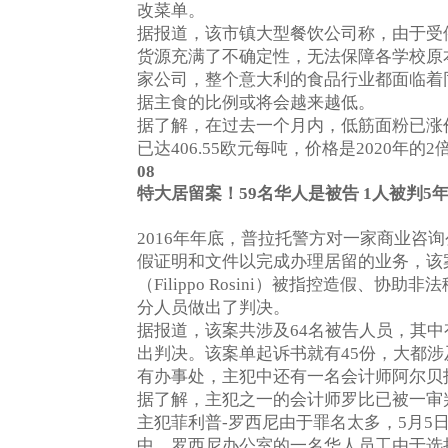
改菜单。
据报道，该市镇大型餐饮公司称，由于受
货源充满了不确定性，无法保障各学校原
家公司，整个意大利的食品行业都面临着
据主食的比例或将会越来越低。
据了解，在过去一个月内，低筋面粉已涨
已达
欧元每吨，价格是
年的
406.55
2020
2
08
特大居留案！
59
名华人是被告
1
人被判
5
年年底，普拉托警方对一家商业咨询
2016
假证明和文件以完成办理居留的业务，该
（
）被指控造假、协助非法
Filippo Rosini
分人员做出了判决。
据报道，该案共涉及
名被告人员，其中
64
出判决。该案单起诉书就有
份，大都涉
45
有办事处，主犯中还有一名会计师阿尔贝
据了解，主犯之一的会计师罗比已被一审
主犯菲利普
罗西尼由于罪名太多，
月
-
5
5
中，罗西尼办公室的一名华人员工由于选