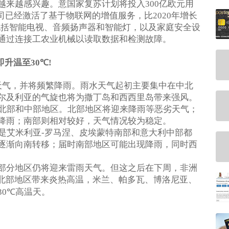
越来越感兴趣。意国家复苏计划将投入
亿欧元用
300
司已经激活了基于物联网的增值服务，比
年增长
2020
包括智能电视、音频扬声器和智能灯，以及家庭安全设
通过连接工农业机械以读取数据和检测故障。
即升温至
30℃!
天气，并将频繁降雨。雨水天气起初主要集中在中北
尔及利亚的气旋也将为撒丁岛和西西里岛带来强风。
北部和中部地区。北部地区将迎来降雨等恶劣天气；
降雨；南部则相对较好，天气情况较为稳定。
是艾米利亚
罗马涅、皮埃蒙特南部和意大利中部都
-
逐渐向南转移；届时南部地区可能出现降雨，同时西
部分地区仍将迎来雷雨天气。但这之后在下周，非洲
北部地区带来炎热高温，米兰、帕多瓦、博洛尼亚、
高温天。
30℃