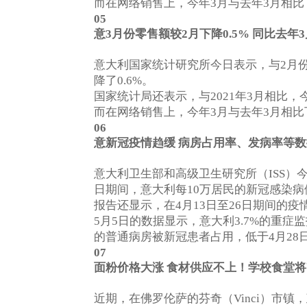
而在网络销售上，今年
月与去年
月相比
3
3
05
意
3
月份零售额较
2
月下降
0.5%
同比去年
3
意大利国家统计研究所今日表示，与
月
2
降了
。
0.6%
国家统计局还表示，与
年
月相比，
2021
3
而在网络销售上，今年
月与去年
月相比
3
3
06
意新冠疫情趋缓
病房占用率、发病率等数
意大利卫生部和高级卫生研究所（
）
ISS
日期间，意大利每
万居民的新冠感染病
10
报告还显示，在
月
日至
日期间的疫
4
13
26
月
日的数据显示，意大利
的重症监
5
5
3.7%
的普通病房被新冠患者占用，低于
月
4
28
07
面粉价格大涨
食材供应不上！学校食堂将
近期，在佛罗伦萨的芬奇（
）市镇，
Vinci