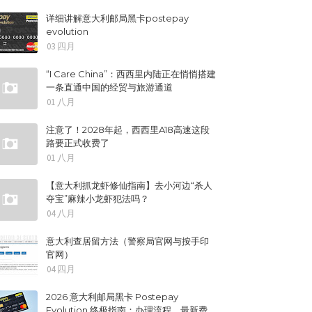
详细讲解意大利邮局黑卡postepay
evolution
03 四月
“I Care China”：西西里内陆正在悄悄搭建
一条直通中国的经贸与旅游通道
01 八月
注意了！2028年起，西西里A18高速这段
路要正式收费了
01 八月
【意大利抓龙虾修仙指南】去小河边“杀人
夺宝”麻辣小龙虾犯法吗？
04 八月
意大利查居留方法（警察局官网与按手印
官网）
04 四月
2026 意大利邮局黑卡 Postepay
Evolution 终极指南：办理流程、最新费