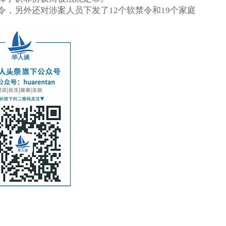
令，另外还对涉案人员下发了
个软禁令和
个家庭
12
19