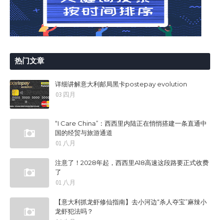
热门文章
详细讲解意大利邮局黑卡postepay evolution
03 四月
“I Care China”：西西里内陆正在悄悄搭建一条直通中
国的经贸与旅游通道
01 八月
注意了！2028年起，西西里A18高速这段路要正式收费
了
01 八月
【意大利抓龙虾修仙指南】去小河边“杀人夺宝”麻辣小
龙虾犯法吗？