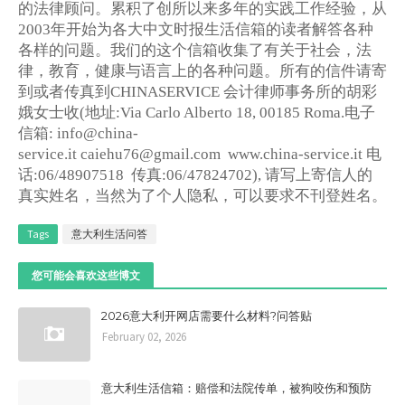
的法律顾问。累积了创所以来多年的实践工作经验，从
年开始为各大中文时报生活信箱的读者解答各种
2003
各样的问题。我们的这个信箱收集了有关于社会，法
律，教育，健康与语言上的各种问题。所有的信件请寄
到或者传真到
会计律师事务所的胡彩
CHINASERVICE
娥女士收
地址
电子
(
:Via Carlo Alberto 18, 00185 Roma.
信箱
: info@china-
电
service.it caiehu76@gmail.com www.china-service.it
话
传真
请写上寄信人的
:06/48907518
:06/47824702),
真实姓名，当然为了个人隐私，可以要求不刊登姓名。
Tags
意大利生活问答
您可能会喜欢这些博文
2026意大利开网店需要什么材料?问答贴
February 02, 2026
意大利生活信箱：赔偿和法院传单，被狗咬伤和预防