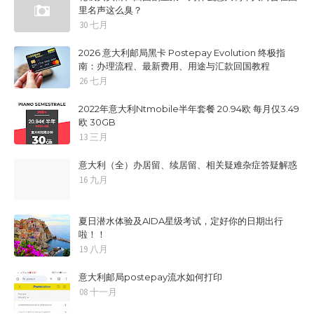
里名声这么臭？
30 七月
2026 意大利邮局黑卡 Postepay Evolution 终极指
南：办理流程、最新费用、用途与汇款回国教程
26 七月
2022年意大利Ntmobile半年套餐 20.94欧 每月仅3.49
欧 30GB
13 三月
意大利（全）办居留、续居留、相关疑难杂症答疑解惑
16 九月
夏日潜水体验及AIDA星级考试，定好你的日期出行
啦！！
19 八月
意大利邮局postepay流水如何打印
08 十一月