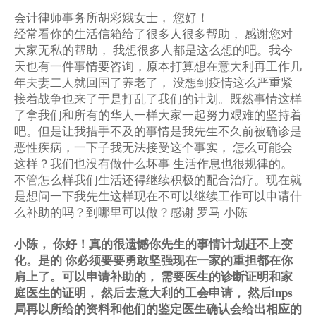
会计律师事务所胡彩娥女士，
您好！
经常看你的生活信箱给了很多人很多帮助，
感谢您对
大家无私的帮助，
我想很多人都是这么想的吧。我今
天也有一件事情要咨询，原本打算想在意大利再工作几
年夫妻二人就回国了养老了，
没想到疫情这么严重紧
接着战争也来了于是打乱了我们的计划。既然事情这样
了拿我们和所有的华人一样大家一起努力艰难的坚持着
吧。但是让我措手不及的事情是我先生不久前被确诊是
恶性疾病，一下子我无法接受这个事实，
怎么可能会
这样？我们也没有做什么坏事
生活作息也很规律的。
不管怎么样我们生活还得继续积极的配合治疗。现在就
是想问一下我先生这样现在不可以继续工作可以申请什
么补助的吗？到哪里可以做？感谢
罗马
小陈
小陈，
你好！真的很遗憾你先生的事情计划赶不上变
化。是的
你必须要要勇敢坚强现在一家的重担都在你
肩上了。可以申请补助的，
需要医生的诊断证明和家
庭医生的证明，
然后去意大利的工会申请，
然后
inps
局再以所给的资料和他们的鉴定医生确认会给出相应的