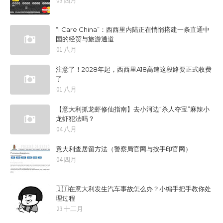
03 四月
“I Care China”：西西里内陆正在悄悄搭建一条直通中
国的经贸与旅游通道
01 八月
注意了！2028年起，西西里A18高速这段路要正式收费
了
01 八月
【意大利抓龙虾修仙指南】去小河边“杀人夺宝”麻辣小
龙虾犯法吗？
04 八月
意大利查居留方法（警察局官网与按手印官网）
04 四月
🇮🇹在意大利发生汽车事故怎么办？小编手把手教你处
理过程
23 十二月