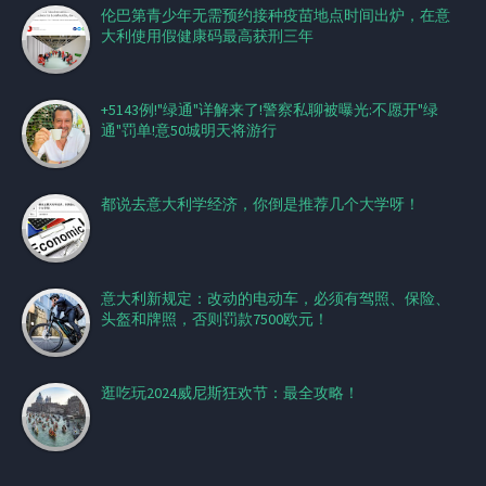
伦巴第青少年无需预约接种疫苗地点时间出炉，在意
大利使用假健康码最高获刑三年
+5143例!"绿通"详解来了!警察私聊被曝光:不愿开"绿
通"罚单!意50城明天将游行
都说去意大利学经济，你倒是推荐几个大学呀！
意大利新规定：改动的电动车，必须有驾照、保险、
头盔和牌照，否则罚款7500欧元！
逛吃玩2024威尼斯狂欢节：最全攻略！