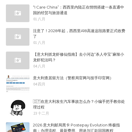
“I Care China”：西西里内陆正在悄悄搭建一条直通中
国的经贸与旅游通道
01 八月
注意了！2028年起，西西里A18高速这段路要正式收费
了
01 八月
【意大利抓龙虾修仙指南】去小河边“杀人夺宝”麻辣小
龙虾犯法吗？
04 八月
意大利查居留方法（警察局官网与按手印官网）
04 四月
🇮🇹在意大利发生汽车事故怎么办？小编手把手教你处
理过程
23 十二月
2026 意大利邮局黑卡 Postepay Evolution 终极指
南：办理流程、最新费用、用途与汇款回国教程