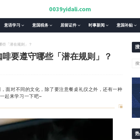
0039yidali.com
意语学习
意国税务
居留证件
时事新闻
意国补贴
守哪些「潜在规则」？
搜
咖啡要遵守哪些「潜在规则」？
利，面对不同的文化，除了要注意餐桌礼仪之外，还有一种
ffè」一起来学习一下吧~
热