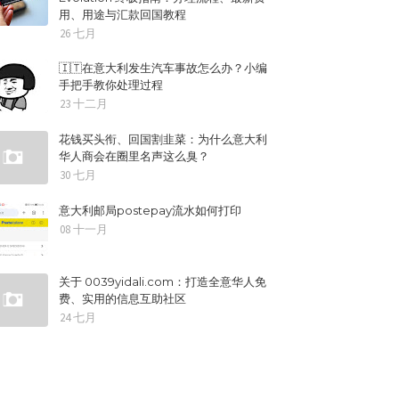
用、用途与汇款回国教程
26 七月
🇮🇹在意大利发生汽车事故怎么办？小编
手把手教你处理过程
23 十二月
花钱买头衔、回国割韭菜：为什么意大利
华人商会在圈里名声这么臭？
30 七月
意大利邮局postepay流水如何打印
08 十一月
关于 0039yidali.com：打造全意华人免
费、实用的信息互助社区
24 七月