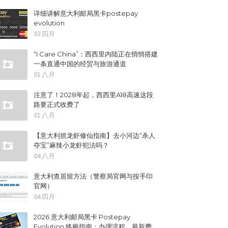
详细讲解意大利邮局黑卡postepay
evolution
03 四月
“I Care China”：西西里内陆正在悄悄搭建
一条直通中国的经贸与旅游通道
01 八月
注意了！2028年起，西西里A18高速这段
路要正式收费了
01 八月
【意大利抓龙虾修仙指南】去小河边“杀人
夺宝”麻辣小龙虾犯法吗？
04 八月
意大利查居留方法（警察局官网与按手印
官网）
04 四月
2026 意大利邮局黑卡 Postepay
Evolution 终极指南：办理流程、最新费