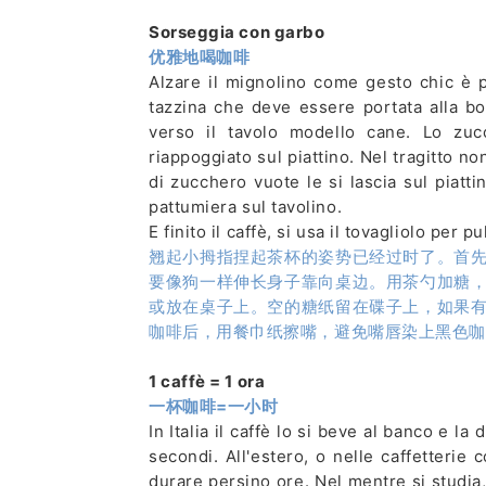
Sorseggia con garbo
优雅地喝咖啡
Alzare il mignolino come gesto chic è
tazzina che deve essere portata alla b
verso il tavolo modello cane. Lo zuc
riappoggiato sul piattino. Nel tragitto no
di zucchero vuote le si lascia sul piatt
pattumiera sul tavolino.
E finito il caffè, si usa il tovagliolo per p
翘起小拇指捏起茶杯的姿势已经过时了。首
要像狗一样伸长身子靠向桌边。用茶勺加糖
或放在桌子上。空的糖纸留在碟子上，如果
咖啡后，用餐巾纸擦嘴，避免嘴唇染上黑色咖
1 caffè = 1 ora
一杯咖啡=一小时
In Italia il caffè lo si beve al banco e l
secondi. All'estero, o nelle caffetterie 
durare persino ore. Nel mentre si studia