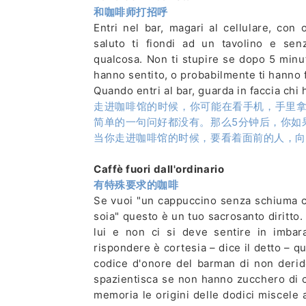
和咖啡师打招呼
Entri nel bar, magari al cellulare, c
saluto ti fiondi ad un tavolino e s
qualcosa. Non ti stupire se dopo 5 minut
hanno sentito, o probabilmente ti hanno f
Quando entri al bar, guarda in faccia chi ha
走进咖啡馆的时候，你可能在看手机，手里
简单的一句问好都没有。那么5分钟后，你如
当你走进咖啡馆的时候，要看着面前的人，向
Caffè fuori dall'ordinario
有特殊要求的咖啡
Se vuoi "un cappuccino senza schiuma con
soia" questo è un tuo sacrosanto diritto. 
lui e non ci si deve sentire in imbara
rispondere è cortesia – dice il detto – 
codice d'onore del barman di non derid
spazientisca se non hanno zucchero di c
memoria le origini delle dodici miscele 