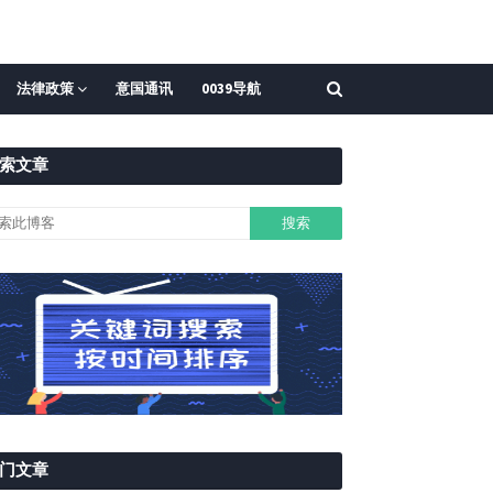
法律政策
意国通讯
0039导航
索文章
门文章