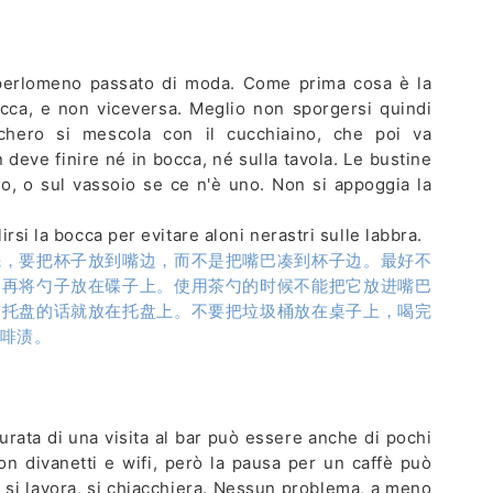
 perlomeno passato di moda. Come prima cosa è la
occa, e non viceversa. Meglio non sporgersi quindi
chero si mescola con il cucchiaino, che poi va
n deve finire né in bocca, né sulla tavola. Le bustine
ino, o sul vassoio se ce n'è uno. Non si appoggia la
ulirsi la bocca per evitare aloni nerastri sulle labbra.
先，要把杯子放到嘴边，而不是把嘴巴凑到杯子边。最好不
，再将勺子放在碟子上。使用茶勺的时候不能把它放进嘴巴
有托盘的话就放在托盘上。不要把垃圾桶放在桌子上，喝完
啡渍。
a durata di una visita al bar può essere anche di pochi
con divanetti e wifi, però la pausa per un caffè può
, si lavora, si chiacchiera. Nessun problema, a meno