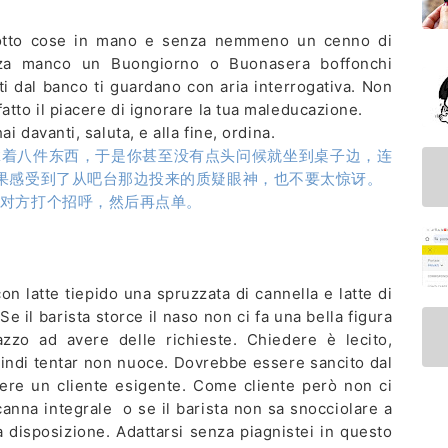
on otto cose in mano e senza nemmeno un cenno di
enza manco un Buongiorno o Buonasera boffonchi
i dal banco ti guardano con aria interrogativa. Non
atto il piacere di ignorare la tua maleducazione.
i davanti, saluta, e alla fine, ordina.
拿着八件东西，于是你甚至没有点头问候就坐到桌子边，连
果感受到了从吧台那边投来的质疑眼神，也不要太惊讶。
对方打个招呼，然后再点单。
 latte tiepido una spruzzata di cannella e latte di
Se il barista storce il naso non ci fa una bella figura
zzo ad avere delle richieste. Chiedere è lecito,
quindi tentar non nuoce. Dovrebbe essere sancito dal
ere un cliente esigente. Come cliente però non ci
anna integrale o se il barista non sa snocciolare a
a disposizione. Adattarsi senza piagnistei in questo