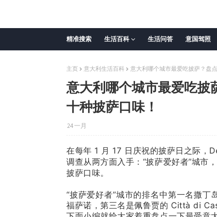
精准搜索
生活百科
生活问答
意国驾照
主页
意大利生活百科
意大利哪个城市最爱吃披萨？盘点
意大利哪个城市最爱吃披萨
十种披萨口味！
24 一月
在每年 1 月 17 日庆祝的披萨日之际，
调查从两方面入手：“披萨爱好者”城市
披萨口味。
“披萨爱好者”城市的排名中第一名撒丁岛的
福萨诺，第三名是佩鲁贾的 Città di 
下面小编就给大家着重盘点一下最受意