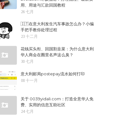
用、用途与汇款回国教程
26 七月
🇮🇹在意大利发生汽车事故怎么办？小编
手把手教你处理过程
23 十二月
花钱买头衔、回国割韭菜：为什么意大利
华人商会在圈里名声这么臭？
30 七月
意大利邮局postepay流水如何打印
08 十一月
关于 0039yidali.com：打造全意华人免
费、实用的信息互助社区
24 七月