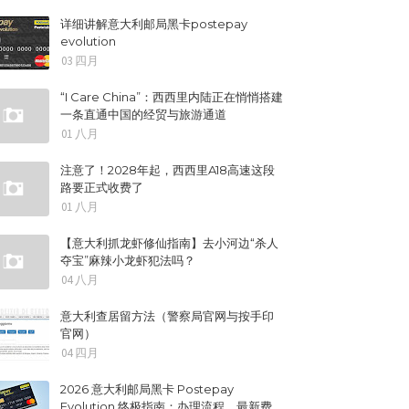
详细讲解意大利邮局黑卡postepay
evolution
03 四月
“I Care China”：西西里内陆正在悄悄搭建
一条直通中国的经贸与旅游通道
01 八月
注意了！2028年起，西西里A18高速这段
路要正式收费了
01 八月
【意大利抓龙虾修仙指南】去小河边“杀人
夺宝”麻辣小龙虾犯法吗？
04 八月
意大利查居留方法（警察局官网与按手印
官网）
04 四月
2026 意大利邮局黑卡 Postepay
Evolution 终极指南：办理流程、最新费