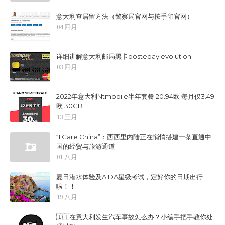
意大利查居留方法（警察局官网与按手印官网）
04 四月
详细讲解意大利邮局黑卡postepay evolution
03 四月
2022年意大利Ntmobile半年套餐 20.94欧 每月仅3.49
欧 30GB
13 三月
“I Care China”：西西里内陆正在悄悄搭建一条直通中
国的经贸与旅游通道
01 八月
夏日潜水体验及AIDA星级考试，定好你的日期出行
啦！！
19 八月
🇮🇹在意大利发生汽车事故怎么办？小编手把手教你处