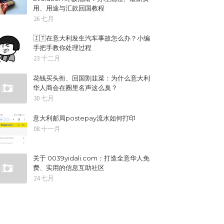
用、用途与汇款回国教程
26 七月
🇮🇹在意大利发生汽车事故怎么办？小编
手把手教你处理过程
23 十二月
花钱买头衔、回国割韭菜：为什么意大利
华人商会在圈里名声这么臭？
30 七月
意大利邮局postepay流水如何打印
08 十一月
关于 0039yidali.com：打造全意华人免
费、实用的信息互助社区
24 七月