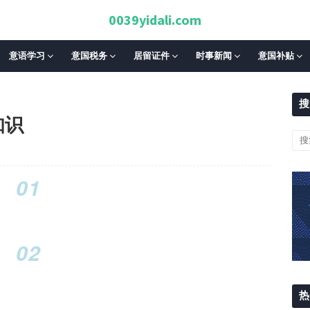
0039yidali.com
意语学习
意国税务
居留证件
时事新闻
意国补贴
搜
知识
01
02
热