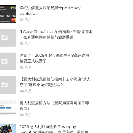
详细讲解意大利邮局黑卡postepay
evolution
03 四月
“I Care China”：西西里内陆正在悄悄搭建
一条直通中国的经贸与旅游通道
01 八月
注意了！2028年起，西西里A18高速这段
路要正式收费了
01 八月
【意大利抓龙虾修仙指南】去小河边“杀人
夺宝”麻辣小龙虾犯法吗？
04 八月
意大利查居留方法（警察局官网与按手印
官网）
04 四月
2026 意大利邮局黑卡 Postepay
Evolution 终极指南：办理流程、最新费