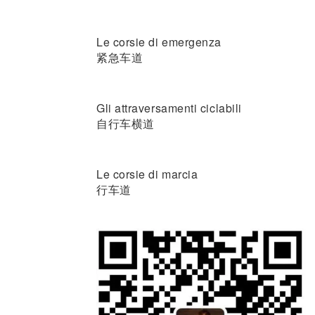
Le corsie di emergenza
紧急车道
Gli attraversamenti ciclabili
自行车横道
Le corsie di marcia
行车道