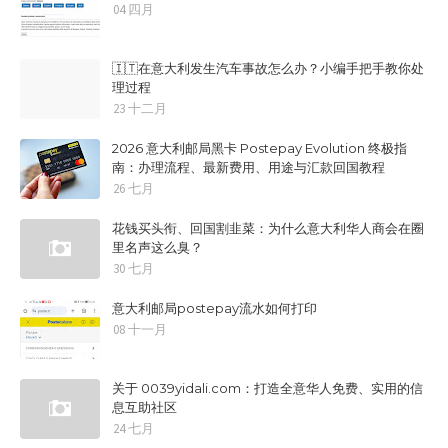
04 四月
🇮🇹在意大利发生汽车事故怎么办？小编手把手教你处
理过程
23 十二月
2026 意大利邮局黑卡 Postepay Evolution 终极指
南：办理流程、最新费用、用途与汇款回国教程
26 七月
花钱买头衔、回国割韭菜：为什么意大利华人商会在圈
里名声这么臭？
30 七月
意大利邮局postepay流水如何打印
08 十一月
关于 0039yidali.com：打造全意华人免费、实用的信
息互助社区
24 七月