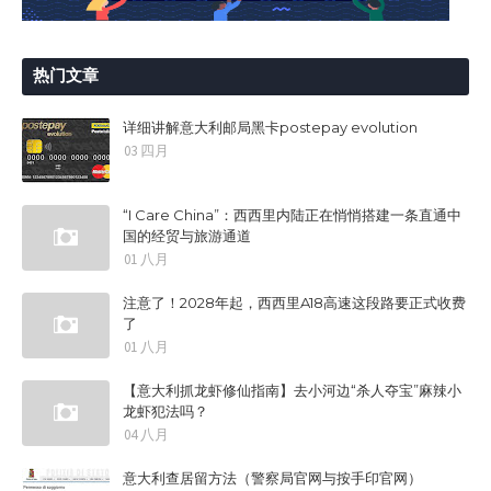
热门文章
详细讲解意大利邮局黑卡postepay evolution
03 四月
“I Care China”：西西里内陆正在悄悄搭建一条直通中
国的经贸与旅游通道
01 八月
注意了！2028年起，西西里A18高速这段路要正式收费
了
01 八月
【意大利抓龙虾修仙指南】去小河边“杀人夺宝”麻辣小
龙虾犯法吗？
04 八月
意大利查居留方法（警察局官网与按手印官网）