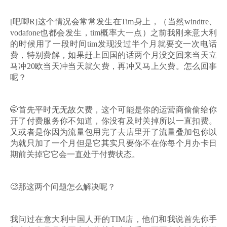
[吧唧R]这个情况会常常发生在Tim身上，（当然windtre、
vodafone也都会发生，tim概率大一点）之前我刚来意大利
的时候用了一段时间tim发现没过半个月就要交一次电话
费，特别费解，如果赶上回国的话两个月没交回来当天立
马冲20欧当天冲当天就欠费，再冲又马上欠费。怎么回事
呢？
🤭首先平时无无故欠费，这个可能是你的运营商偷偷给你
开了付费服务你不知道，你没有及时关掉所以一直扣费。
又或者是你因为流量包用完了去店里开了流量叠加包你以
为就只加了一个月但是它其实只要你不在你每个月办卡日
期前关掉它它会一直处于付费状态。
🧐那这两个问题怎么解决呢？
我问过在意大利中国人开的TIM店，他们和我说首先你手