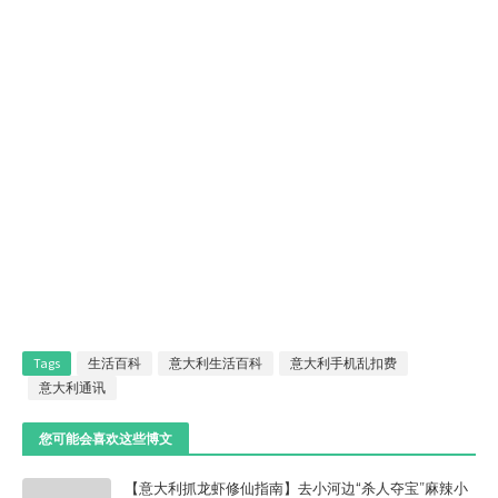
Tags
生活百科
意大利生活百科
意大利手机乱扣费
意大利通讯
您可能会喜欢这些博文
【意大利抓龙虾修仙指南】去小河边“杀人夺宝”麻辣小