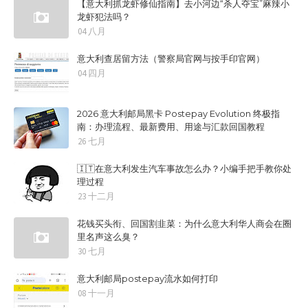
【意大利抓龙虾修仙指南】去小河边“杀人夺宝”麻辣小
龙虾犯法吗？
04 八月
意大利查居留方法（警察局官网与按手印官网）
04 四月
2026 意大利邮局黑卡 Postepay Evolution 终极指
南：办理流程、最新费用、用途与汇款回国教程
26 七月
🇮🇹在意大利发生汽车事故怎么办？小编手把手教你处
理过程
23 十二月
花钱买头衔、回国割韭菜：为什么意大利华人商会在圈
里名声这么臭？
30 七月
意大利邮局postepay流水如何打印
08 十一月