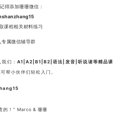
记得添加珊珊微信：
nshanzhang15
取课程相关材料练习
入专属微信辅导群
入我们：
A1|A2|B1|B2|语法|发音|听说读
等精品课
程
可帮小伙伴们轻松入门。
hang15
责的！”
Marco & 珊珊