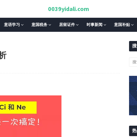
0039yidali.com
意语学习
意国税务
居留证件
时事新闻
意国补贴
搜
析
热