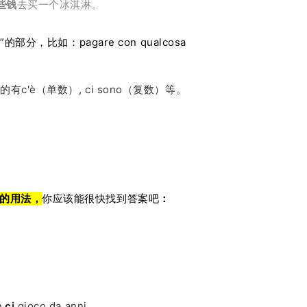
些钱
去买一个冰淇淋。
，比如：pagare con qualcosa
的有c'è（单数）, ci sono（复数）等。
i的用法，
你应该能很快找到答案吧
：
n
ci
gioco da anni.