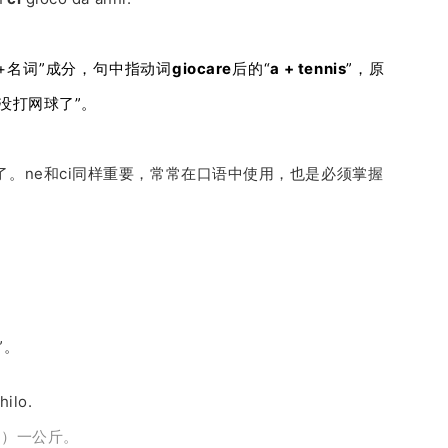
+名词”成分，句中指动词
giocare
后的“
a + tennis
”，原
年没打网球了”。
了。
ne和ci同样重要，常常在口语中使用，也是必须掌握
”。
hilo.
中
）一公斤。