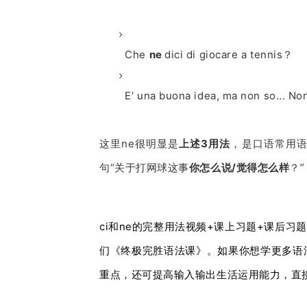
Che
ne
dici di giocare a tennis？
E‘ una buona idea, ma non so... No
这里ne很明显是
上述3用法
，是口语常用
句“关于打网球这事
你怎么说/觉得怎么样
？
”
ci和ne的完整用法视频+课上习题+课后习题
们《终极完胜语法课》。
如果你想学更多语
重点
，还可提高输入输出生活运用能力，直