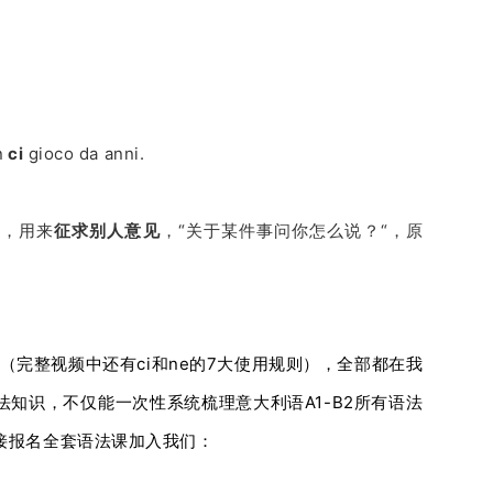
n
ci
gioco da anni.
语，用来
征求别人意见
，“关于某件事问你怎么说？
“，原
（完整视频中还有ci和ne的7大使用规则）
，全部都在我
法知识，不仅能
一次性系统梳理意大利语A1-B2所有语法
接报名全套语法课加入我们：