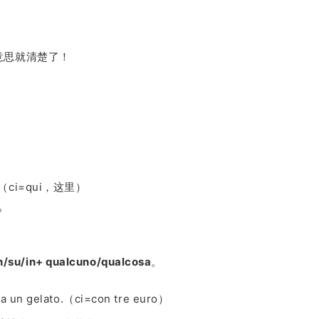
意思就清楚了！
。
o?（ci=qui，这里）
？
n/su/in+ qualcuno/qualcosa
。
a un gelato.（ci=con tre euro）