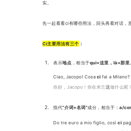
实。
先一起看看ci有哪些用法，回头再看对话，
Ci主要用法有三个
：
表示
地点
，相当于
qui=这里，là=那里
Ciao, Jacopo! Cosa
ci
fai a Milan
你好，Jacopo！你在米兰
这
做什么呢
指代
“介词+名词”
成分，相当于：
a/co
Do tre euro a mio figlio, così
ci
pag