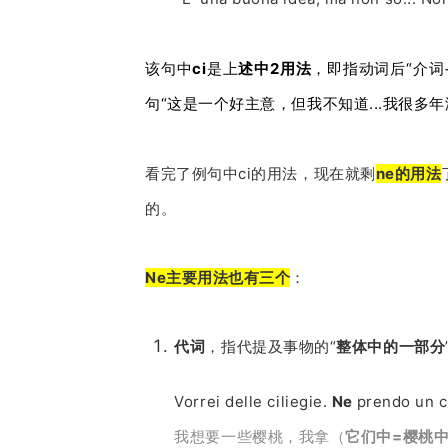
该句中
ci
是上
述中2用法
，即指动词后“介词
句“这是一个好主意，但我不知道...我很多
看完了例句中ci的用法，现在就剩
ne的用法
的。
Ne主要用法也有三个
：
代词
，指代提及事物的“
整体中的一部分
Vorrei delle ciliegie.
Ne
prendo un c
我想要一些樱桃，我拿（
它们中=樱桃