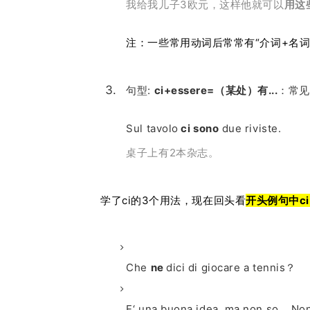
我给我儿子3欧元，这样他就可以
用这
注：一些常用动词后常常有“介词+名词”的部分
句型:
ci+essere=（某处）有...
：常见
Sul tavolo
ci sono
due riviste.
桌子上有2本杂志。
学了ci的3个用法，现在
回头看
开头例句中c
Che
ne
dici di giocare a tennis？
E‘ una buona idea, ma non so... No