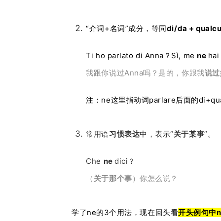
“介词+名词”成分，等同
di/da +
qualc
Ti ho parlato di Anna？Sì, me
ne
hai
我跟你说过Anna吗？是的，你跟我
说过
注：ne这里指动词parlare后面的di+qu
常用语
习惯表达
中，表示“
关于某事
”。
Che
ne
dici？
（
关于那个事
）你怎么说？
学了ne的3个用法，现在回头看
开头例句中n