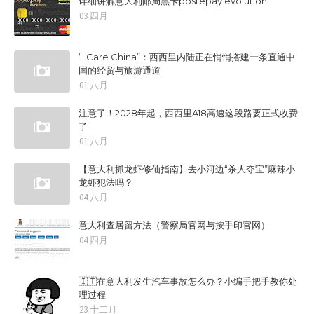
详细讲解意大利邮局黑卡postepay evolution
03 四月
“I Care China”：西西里内陆正在悄悄搭建一条直通中
国的经贸与旅游通道
01 八月
注意了！2028年起，西西里A18高速这段路要正式收费
了
01 八月
【意大利抓龙虾修仙指南】去小河边“杀人夺宝”麻辣小
龙虾犯法吗？
04 八月
意大利查居留方法（警察局官网与按手印官网）
04 四月
🇮🇹在意大利发生汽车事故怎么办？小编手把手教你处
理过程
23 十二月