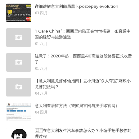
详细讲解意大利邮局黑卡postepay evolution
03 四月
“I Care China”：西西里内陆正在悄悄搭建一条直通中
国的经贸与旅游通道
01 八月
注意了！2028年起，西西里A18高速这段路要正式收费
了
01 八月
【意大利抓龙虾修仙指南】去小河边“杀人夺宝”麻辣小
龙虾犯法吗？
04 八月
意大利查居留方法（警察局官网与按手印官网）
04 四月
🇮🇹在意大利发生汽车事故怎么办？小编手把手教你处
理过程